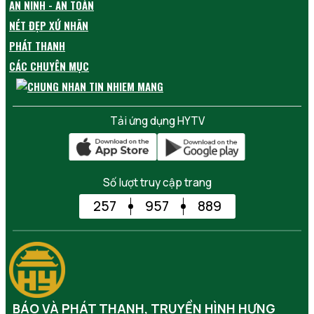
AN NINH - AN TOÀN
NÉT ĐẸP XỨ NHÃN
PHÁT THANH
CÁC CHUYÊN MỤC
Tải ứng dụng HYTV
Số lượt truy cập trang
257
957
889
BÁO VÀ PHÁT THANH, TRUYỀN HÌNH HƯNG