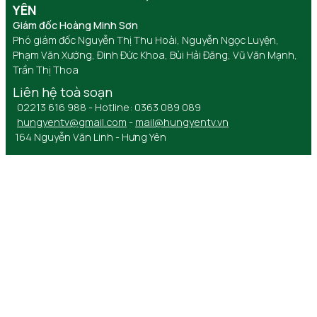
YÊN
Giám đốc Hoàng Minh Sơn
Phó giám đốc Nguyễn Thị Thu Hoài, Nguyễn Ngọc Luyện,
Phạm Văn Xướng, Đinh Đức Khoa, Bùi Hải Đăng, Vũ Văn Mạnh,
Trần Thị Thoa
Liên hệ toà soạn
02213 616 988 - Hotline: 0363 089 089
hungyentv@gmail.com
-
mail@hungyentv.vn
164 Nguyễn Văn Linh - Hưng Yên