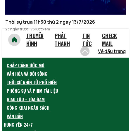
Thời sự trưa 11h30 thứ 2 ngày 13/7/2026
23 ngày trước
73 lượt xem
TRUYỀN
PHÁT
TIN
CHECK
HÌNH
THANH
TỨC
MAIL
Về đầu trang
CHẮP CÁNH ƯỚC MƠ
VĂN HÓA VÀ ĐỜI SỐNG
THỜI SỰ NHÌN TỪ PHỐ HIẾN
PHÓNG SỰ VÀ PHIM TÀI LIỆU
GIAO LƯU - TỌA ĐÀM
CÔNG KHAI NGÂN SÁCH
VĂN BẢN
HƯNG YÊN 24/7