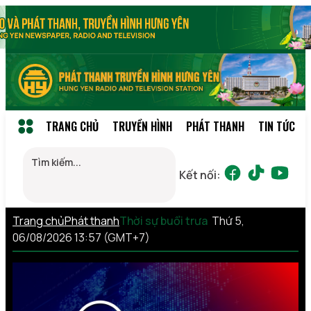
TRANG CHỦ
TRUYỀN HÌNH
PHÁT THANH
TIN TỨC
Kết nối:
Trang chủ
Phát thanh
Thời sự buổi trưa
Thứ 5,
06/08/2026 13:57 (GMT+7)