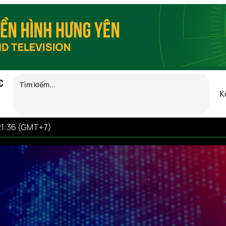
C
K
21:36 (GMT+7)