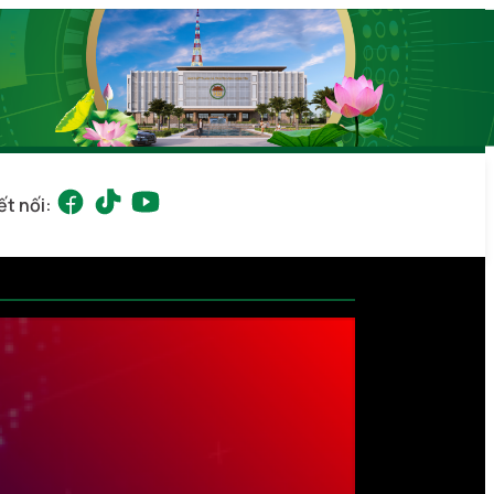
ết nối: