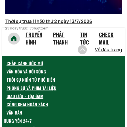
Thời sự trưa 11h30 thứ 2 ngày 13/7/2026
25 ngày trước
73 lượt xem
TRUYỀN
PHÁT
TIN
CHECK
HÌNH
THANH
TỨC
MAIL
Về đầu trang
CHẮP CÁNH ƯỚC MƠ
VĂN HÓA VÀ ĐỜI SỐNG
THỜI SỰ NHÌN TỪ PHỐ HIẾN
PHÓNG SỰ VÀ PHIM TÀI LIỆU
GIAO LƯU - TỌA ĐÀM
CÔNG KHAI NGÂN SÁCH
VĂN BẢN
HƯNG YÊN 24/7