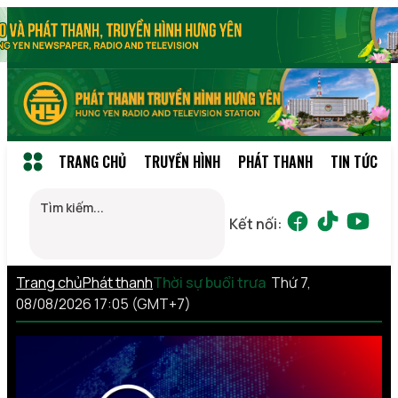
TRANG CHỦ
TRUYỀN HÌNH
PHÁT THANH
TIN TỨC
Kết nối:
Trang chủ
Phát thanh
Thời sự buổi trưa
Thứ 7,
08/08/2026 17:05 (GMT+7)