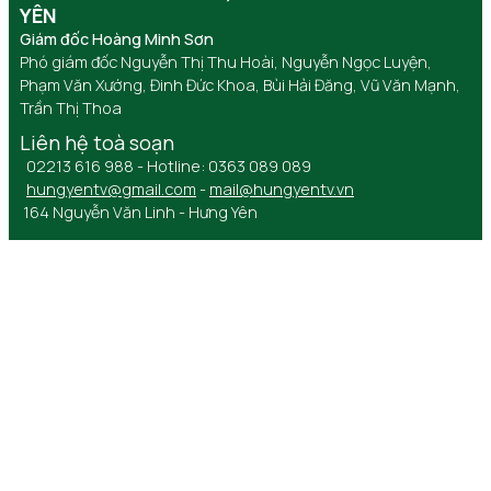
YÊN
Giám đốc Hoàng Minh Sơn
Phó giám đốc Nguyễn Thị Thu Hoài, Nguyễn Ngọc Luyện,
Phạm Văn Xướng, Đinh Đức Khoa, Bùi Hải Đăng, Vũ Văn Mạnh,
Trần Thị Thoa
Liên hệ toà soạn
02213 616 988 - Hotline: 0363 089 089
hungyentv@gmail.com
-
mail@hungyentv.vn
164 Nguyễn Văn Linh - Hưng Yên