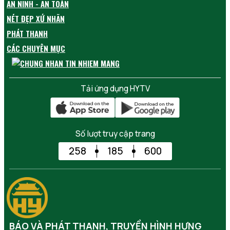
AN NINH - AN TOÀN
NÉT ĐẸP XỨ NHÃN
PHÁT THANH
CÁC CHUYÊN MỤC
Tải ứng dụng HYTV
Số lượt truy cập trang
258
185
600
BÁO VÀ PHÁT THANH, TRUYỀN HÌNH HƯNG