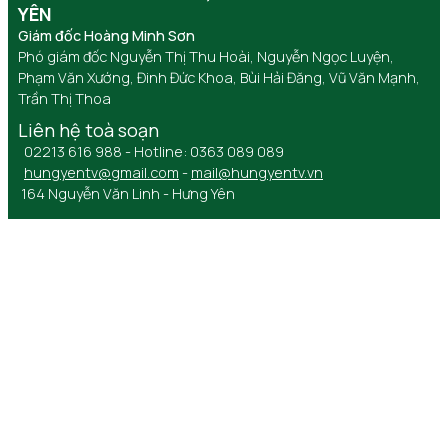
YÊN
Giám đốc Hoàng Minh Sơn
Phó giám đốc Nguyễn Thị Thu Hoài, Nguyễn Ngọc Luyện,
Phạm Văn Xướng, Đinh Đức Khoa, Bùi Hải Đăng, Vũ Văn Mạnh,
Trần Thị Thoa
Liên hệ toà soạn
02213 616 988 - Hotline: 0363 089 089
hungyentv@gmail.com
-
mail@hungyentv.vn
164 Nguyễn Văn Linh - Hưng Yên