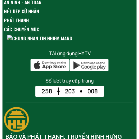
AN NINH - AN TOÀN
NÉT ĐẸP XỨ NHÃN
PHÁT THANH
CÁC CHUYÊN MỤC
Tải ứng dụng HYTV
Số lượt truy cập trang
258
203
008
BÁO VÀ PHÁT THANH, TRUYỀN HÌNH HƯNG