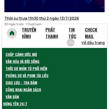
Thời sự trưa 11h30 thứ 2 ngày 13/7/2026
25 ngày trước
73 lượt xem
TRUYỀN
PHÁT
TIN
CHECK
HÌNH
THANH
TỨC
MAIL
Về đầu trang
CHẮP CÁNH ƯỚC MƠ
VĂN HÓA VÀ ĐỜI SỐNG
THỜI SỰ NHÌN TỪ PHỐ HIẾN
PHÓNG SỰ VÀ PHIM TÀI LIỆU
GIAO LƯU - TỌA ĐÀM
CÔNG KHAI NGÂN SÁCH
VĂN BẢN
HƯNG YÊN 24/7