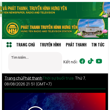
TRANG CHỦ
TRUYỀN HÌNH
PHÁT THANH
TIN TỨC
Kết nối:
Trang chủ
Phát thanh
Thời sự buổi trưa
Thứ 7,
08/08/2026 21:51 (GMT+7)