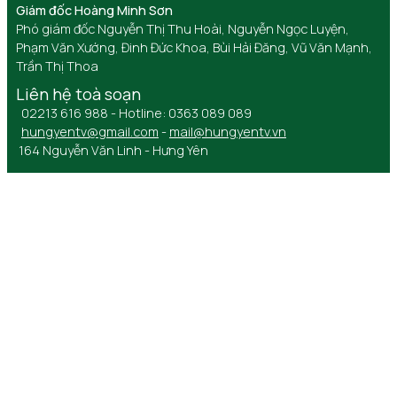
Giám đốc Hoàng Minh Sơn
Phó giám đốc Nguyễn Thị Thu Hoài, Nguyễn Ngọc Luyện,
Phạm Văn Xướng, Đinh Đức Khoa, Bùi Hải Đăng, Vũ Văn Mạnh,
Trần Thị Thoa
Liên hệ toà soạn
02213 616 988 - Hotline: 0363 089 089
hungyentv@gmail.com
-
mail@hungyentv.vn
164 Nguyễn Văn Linh - Hưng Yên