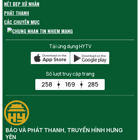
NÉT ĐẸP XỨ NHÃN
PHÁT THANH
CÁC CHUYÊN MỤC
Tải ứng dụng HYTV
Số lượt truy cập trang
258
169
285
BÁO VÀ PHÁT THANH, TRUYỀN HÌNH HƯNG
YÊN