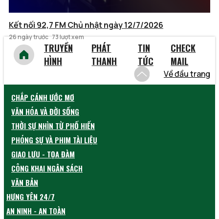
Kết nối 92,7 FM Chủ nhật ngày 12/7/2026
26 ngày trước
73 lượt xem
TRUYỀN
PHÁT
TIN
CHECK
HÌNH
THANH
TỨC
MAIL
Về đầu trang
CHẮP CÁNH ƯỚC MƠ
VĂN HÓA VÀ ĐỜI SỐNG
THỜI SỰ NHÌN TỪ PHỐ HIẾN
PHÓNG SỰ VÀ PHIM TÀI LIỆU
GIAO LƯU - TỌA ĐÀM
CÔNG KHAI NGÂN SÁCH
VĂN BẢN
HƯNG YÊN 24/7
AN NINH - AN TOÀN