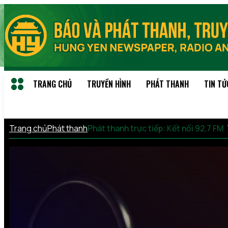
TRANG CHỦ
TRUYỀN HÌNH
PHÁT THANH
TIN TỨ
Trang chủ
Phát thanh
Phát thanh trực tiếp: Kết nối 92,7 FM