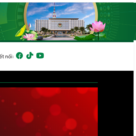
ết nối: