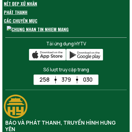
NÉT ĐẸP XỨ NHÃN
PHÁT THANH
CÁC CHUYÊN MỤC
Tải ứng dụng HYTV
Số lượt truy cập trang
258
379
030
BÁO VÀ PHÁT THANH, TRUYỀN HÌNH HƯNG
YÊN