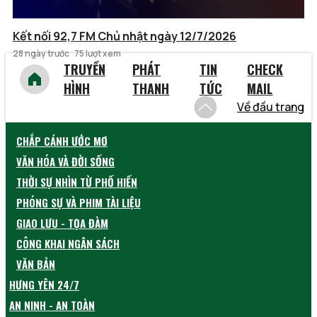
Kết nối 92,7 FM Chủ nhật ngày 12/7/2026
28 ngày trước
75 lượt xem
TRUYỀN
PHÁT
TIN
CHECK
HÌNH
THANH
TỨC
MAIL
Về đầu trang
CHẮP CÁNH ƯỚC MƠ
VĂN HÓA VÀ ĐỜI SỐNG
THỜI SỰ NHÌN TỪ PHỐ HIẾN
PHÓNG SỰ VÀ PHIM TÀI LIỆU
GIAO LƯU - TỌA ĐÀM
CÔNG KHAI NGÂN SÁCH
VĂN BẢN
HƯNG YÊN 24/7
AN NINH - AN TOÀN