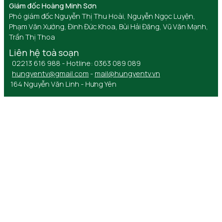
Giám đốc Hoàng Minh Sơn
Phó giám đốc Nguyễn Thị Thu Hoài, Nguyễn Ngọc Luyện,
Phạm Văn Xướng, Đinh Đức Khoa, Bùi Hải Đăng, Vũ Văn Mạnh,
Trần Thị Thoa
Liên hệ toà soạn
02213 616 988 - Hotline: 0363 089 089
hungyentv@gmail.com
-
mail@hungyentv.vn
164 Nguyễn Văn Linh - Hưng Yên