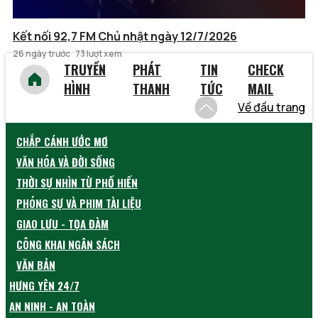
Kết nối 92,7 FM Chủ nhật ngày 12/7/2026
26 ngày trước
73 lượt xem
TRUYỀN
PHÁT
TIN
CHECK
HÌNH
THANH
TỨC
MAIL
Về đầu trang
CHẮP CÁNH ƯỚC MƠ
VĂN HÓA VÀ ĐỜI SỐNG
THỜI SỰ NHÌN TỪ PHỐ HIẾN
PHÓNG SỰ VÀ PHIM TÀI LIỆU
GIAO LƯU - TỌA ĐÀM
CÔNG KHAI NGÂN SÁCH
VĂN BẢN
HƯNG YÊN 24/7
AN NINH - AN TOÀN