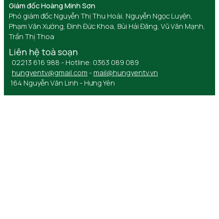
Giám đốc Hoàng Minh Sơn
Phó giám đốc Nguyễn Thị Thu Hoài, Nguyễn Ngọc Luyện,
Phạm Văn Xướng, Đinh Đức Khoa, Bùi Hải Đăng, Vũ Văn Mạnh,
Trần Thị Thoa
Liên hệ toà soạn
02213 616 988 - Hotline: 0363 089 089
hungyentv@gmail.com
-
mail@hungyentv.vn
164 Nguyễn Văn Linh - Hưng Yên