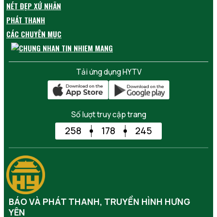
NÉT ĐẸP XỨ NHÃN
PHÁT THANH
CÁC CHUYÊN MỤC
Tải ứng dụng HYTV
Số lượt truy cập trang
258
178
245
BÁO VÀ PHÁT THANH, TRUYỀN HÌNH HƯNG
YÊN