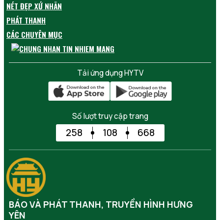
NÉT ĐẸP XỨ NHÃN
PHÁT THANH
CÁC CHUYÊN MỤC
Tải ứng dụng HYTV
Số lượt truy cập trang
258
108
668
BÁO VÀ PHÁT THANH, TRUYỀN HÌNH HƯNG
YÊN