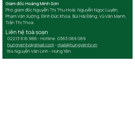
Giám đốc Hoàng Minh Sơn
Phó giám đốc Nguyễn Thị Thu Hoài, Nguyễn Ngọc Luyện,
Phạm Văn Xướng, Đinh Đức Khoa, Bùi Hải Đăng, Vũ Văn Mạnh,
Trần Thị Thoa
Liên hệ toà soạn
02213 616 988 - Hotline: 0363 089 089
hungyentv@gmail.com
-
mail@hungyentv.vn
164 Nguyễn Văn Linh - Hưng Yên