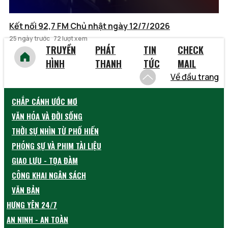
Kết nối 92,7 FM Chủ nhật ngày 12/7/2026
25 ngày trước
72 lượt xem
TRUYỀN
PHÁT
TIN
CHECK
HÌNH
THANH
TỨC
MAIL
Về đầu trang
CHẮP CÁNH ƯỚC MƠ
VĂN HÓA VÀ ĐỜI SỐNG
THỜI SỰ NHÌN TỪ PHỐ HIẾN
PHÓNG SỰ VÀ PHIM TÀI LIỆU
GIAO LƯU - TỌA ĐÀM
CÔNG KHAI NGÂN SÁCH
VĂN BẢN
HƯNG YÊN 24/7
AN NINH - AN TOÀN