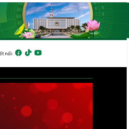
ết nối: