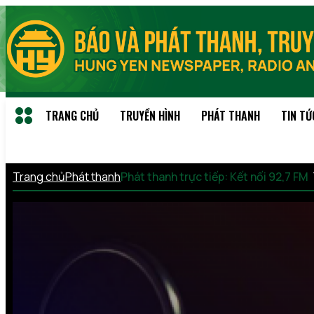
TRANG CHỦ
TRUYỀN HÌNH
PHÁT THANH
TIN TỨ
Trang chủ
Phát thanh
Phát thanh trực tiếp: Kết nối 92,7 FM