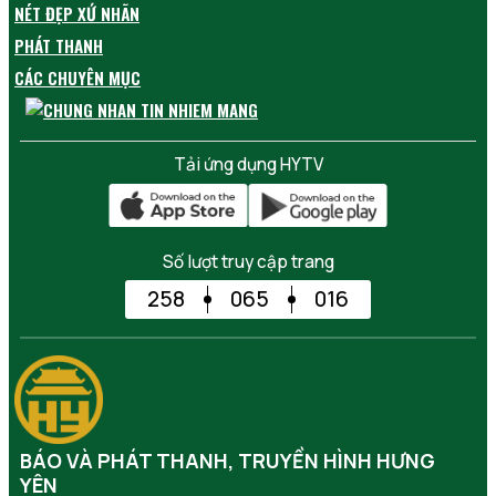
NÉT ĐẸP XỨ NHÃN
PHÁT THANH
CÁC CHUYÊN MỤC
Tải ứng dụng HYTV
Số lượt truy cập trang
258
065
016
BÁO VÀ PHÁT THANH, TRUYỀN HÌNH HƯNG
YÊN