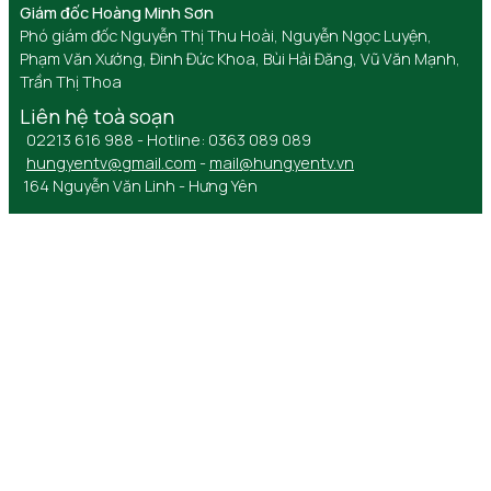
Giám đốc Hoàng Minh Sơn
Phó giám đốc Nguyễn Thị Thu Hoài, Nguyễn Ngọc Luyện,
Phạm Văn Xướng, Đinh Đức Khoa, Bùi Hải Đăng, Vũ Văn Mạnh,
Trần Thị Thoa
Liên hệ toà soạn
02213 616 988 - Hotline: 0363 089 089
hungyentv@gmail.com
-
mail@hungyentv.vn
164 Nguyễn Văn Linh - Hưng Yên