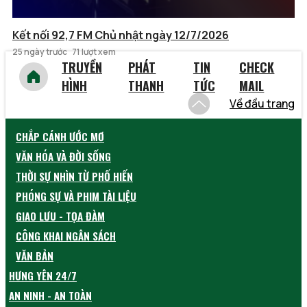
Kết nối 92,7 FM Chủ nhật ngày 12/7/2026
25 ngày trước
71 lượt xem
TRUYỀN
PHÁT
TIN
CHECK
HÌNH
THANH
TỨC
MAIL
Về đầu trang
CHẮP CÁNH ƯỚC MƠ
VĂN HÓA VÀ ĐỜI SỐNG
THỜI SỰ NHÌN TỪ PHỐ HIẾN
PHÓNG SỰ VÀ PHIM TÀI LIỆU
GIAO LƯU - TỌA ĐÀM
CÔNG KHAI NGÂN SÁCH
VĂN BẢN
HƯNG YÊN 24/7
AN NINH - AN TOÀN