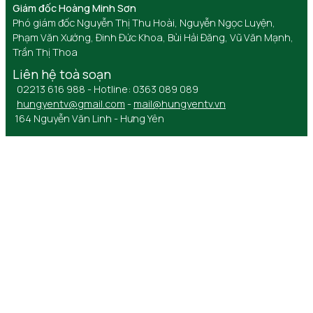
Giám đốc Hoàng Minh Sơn
Phó giám đốc Nguyễn Thị Thu Hoài, Nguyễn Ngọc Luyện,
Phạm Văn Xướng, Đinh Đức Khoa, Bùi Hải Đăng, Vũ Văn Mạnh,
Trần Thị Thoa
Liên hệ toà soạn
02213 616 988 - Hotline: 0363 089 089
hungyentv@gmail.com
-
mail@hungyentv.vn
164 Nguyễn Văn Linh - Hưng Yên