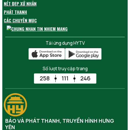
NÉT ĐẸP XỨ NHÃN
PHÁT THANH
CÁC CHUYÊN MỤC
Tải ứng dụng HYTV
Số lượt truy cập trang
258
111
246
BÁO VÀ PHÁT THANH, TRUYỀN HÌNH HƯNG
YÊN