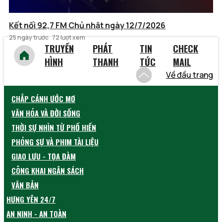
Kết nối 92,7 FM Chủ nhật ngày 12/7/2026
25 ngày trước
72 lượt xem
TRUYỀN
PHÁT
TIN
CHECK
HÌNH
THANH
TỨC
MAIL
Về đầu trang
CHẮP CÁNH ƯỚC MƠ
VĂN HÓA VÀ ĐỜI SỐNG
THỜI SỰ NHÌN TỪ PHỐ HIẾN
PHÓNG SỰ VÀ PHIM TÀI LIỆU
GIAO LƯU - TỌA ĐÀM
CÔNG KHAI NGÂN SÁCH
VĂN BẢN
HƯNG YÊN 24/7
AN NINH - AN TOÀN