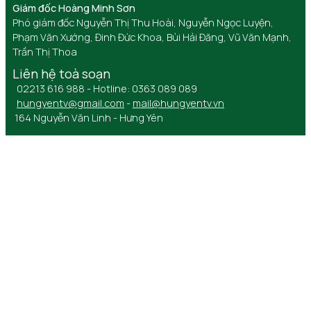
Giám đốc Hoàng Minh Sơn
Phó giám đốc Nguyễn Thị Thu Hoài, Nguyễn Ngọc Luyện,
Phạm Văn Xướng, Đinh Đức Khoa, Bùi Hải Đăng, Vũ Văn Mạnh,
Trần Thị Thoa
Liên hệ toà soạn
02213 616 988 - Hotline: 0363 089 089
hungyentv@gmail.com
-
mail@hungyentv.vn
164 Nguyễn Văn Linh - Hưng Yên