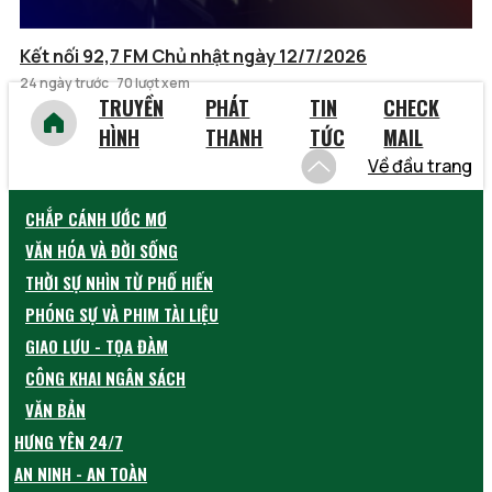
Kết nối 92,7 FM Chủ nhật ngày 12/7/2026
24 ngày trước
70 lượt xem
TRUYỀN
PHÁT
TIN
CHECK
HÌNH
THANH
TỨC
MAIL
Về đầu trang
CHẮP CÁNH ƯỚC MƠ
VĂN HÓA VÀ ĐỜI SỐNG
THỜI SỰ NHÌN TỪ PHỐ HIẾN
PHÓNG SỰ VÀ PHIM TÀI LIỆU
GIAO LƯU - TỌA ĐÀM
CÔNG KHAI NGÂN SÁCH
VĂN BẢN
HƯNG YÊN 24/7
AN NINH - AN TOÀN