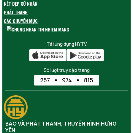
NÉT ĐẸP XỨ NHÃN
PHÁT THANH
CÁC CHUYÊN MỤC
Tải ứng dụng HYTV
Số lượt truy cập trang
257
974
815
BÁO VÀ PHÁT THANH, TRUYỀN HÌNH HƯNG
YÊN