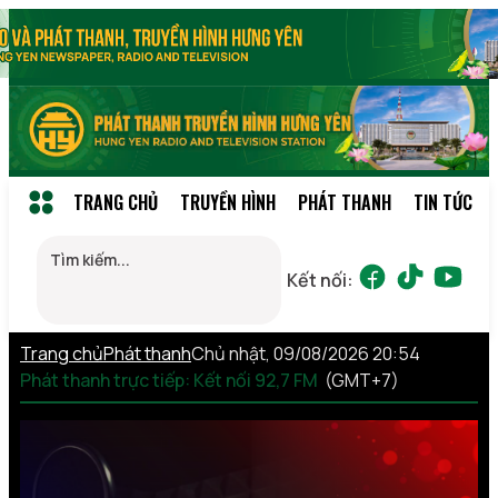
TRANG CHỦ
TRUYỀN HÌNH
PHÁT THANH
TIN TỨC
Kết nối:
Trang chủ
Phát thanh
Chủ nhật, 09/08/2026 20:54
Phát thanh trực tiếp: Kết nối 92,7 FM
(GMT+7)