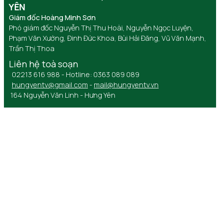
YÊN
Giám đốc Hoàng Minh Sơn
Phó giám đốc Nguyễn Thị Thu Hoài, Nguyễn Ngọc Luyện,
Phạm Văn Xướng, Đinh Đức Khoa, Bùi Hải Đăng, Vũ Văn Mạnh,
Trần Thị Thoa
Liên hệ toà soạn
02213 616 988 - Hotline: 0363 089 089
hungyentv@gmail.com
-
mail@hungyentv.vn
164 Nguyễn Văn Linh - Hưng Yên