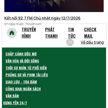
Kết nối 92,7 FM Chủ nhật ngày 12/7/2026
27 ngày trước
74 lượt xem
TRUYỀN
PHÁT
TIN
CHECK
HÌNH
THANH
TỨC
MAIL
Về đầu trang
CHẮP CÁNH ƯỚC MƠ
VĂN HÓA VÀ ĐỜI SỐNG
THỜI SỰ NHÌN TỪ PHỐ HIẾN
PHÓNG SỰ VÀ PHIM TÀI LIỆU
GIAO LƯU - TỌA ĐÀM
CÔNG KHAI NGÂN SÁCH
VĂN BẢN
HƯNG YÊN 24/7