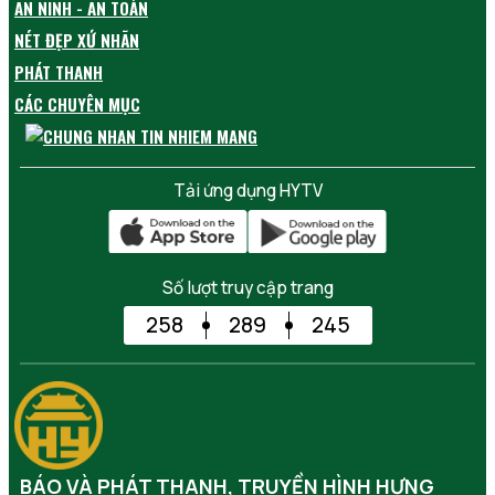
AN NINH - AN TOÀN
NÉT ĐẸP XỨ NHÃN
PHÁT THANH
CÁC CHUYÊN MỤC
Tải ứng dụng HYTV
Số lượt truy cập trang
258
289
245
BÁO VÀ PHÁT THANH, TRUYỀN HÌNH HƯNG