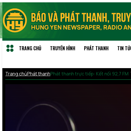
TRANG CHỦ
TRUYỀN HÌNH
PHÁT THANH
TIN TỨ
Trang chủ
Phát thanh
Phát thanh trực tiếp: Kết nối 92,7 FM