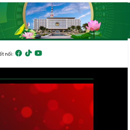
ết nối: