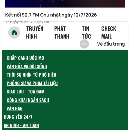
Kết nối 92,7 FM Chủ nhật ngày 12/7/2026
25 ngày trước
71 lượt xem
TRUYỀN
PHÁT
TIN
CHECK
HÌNH
THANH
TỨC
MAIL
Về đầu trang
CHẮP CÁNH ƯỚC MƠ
VĂN HÓA VÀ ĐỜI SỐNG
THỜI SỰ NHÌN TỪ PHỐ HIẾN
PHÓNG SỰ VÀ PHIM TÀI LIỆU
GIAO LƯU - TỌA ĐÀM
CÔNG KHAI NGÂN SÁCH
VĂN BẢN
HƯNG YÊN 24/7
AN NINH - AN TOÀN