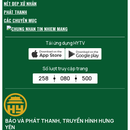
NÉT ĐẸP XỨ NHÃN
PHÁT THANH
CÁC CHUYÊN MỤC
Tải ứng dụng HYTV
Số lượt truy cập trang
258
080
500
BÁO VÀ PHÁT THANH, TRUYỀN HÌNH HƯNG
YÊN