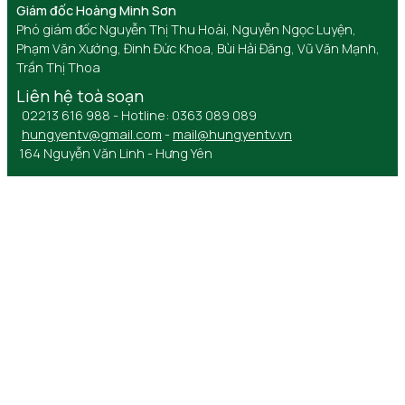
Giám đốc Hoàng Minh Sơn
Phó giám đốc Nguyễn Thị Thu Hoài, Nguyễn Ngọc Luyện,
Phạm Văn Xướng, Đinh Đức Khoa, Bùi Hải Đăng, Vũ Văn Mạnh,
Trần Thị Thoa
Liên hệ toà soạn
02213 616 988 - Hotline: 0363 089 089
hungyentv@gmail.com
-
mail@hungyentv.vn
164 Nguyễn Văn Linh - Hưng Yên