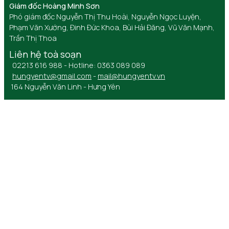
Giám đốc Hoàng Minh Sơn
Phó giám đốc Nguyễn Thị Thu Hoài, Nguyễn Ngọc Luyện,
Phạm Văn Xướng, Đinh Đức Khoa, Bùi Hải Đăng, Vũ Văn Mạnh,
Trần Thị Thoa
Liên hệ toà soạn
02213 616 988 - Hotline: 0363 089 089
hungyentv@gmail.com
-
mail@hungyentv.vn
164 Nguyễn Văn Linh - Hưng Yên