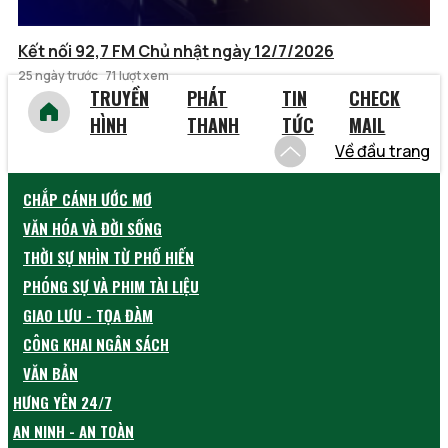
Kết nối 92,7 FM Chủ nhật ngày 12/7/2026
25 ngày trước
71 lượt xem
TRUYỀN
PHÁT
TIN
CHECK
HÌNH
THANH
TỨC
MAIL
Về đầu trang
CHẮP CÁNH ƯỚC MƠ
VĂN HÓA VÀ ĐỜI SỐNG
THỜI SỰ NHÌN TỪ PHỐ HIẾN
PHÓNG SỰ VÀ PHIM TÀI LIỆU
GIAO LƯU - TỌA ĐÀM
CÔNG KHAI NGÂN SÁCH
VĂN BẢN
HƯNG YÊN 24/7
AN NINH - AN TOÀN