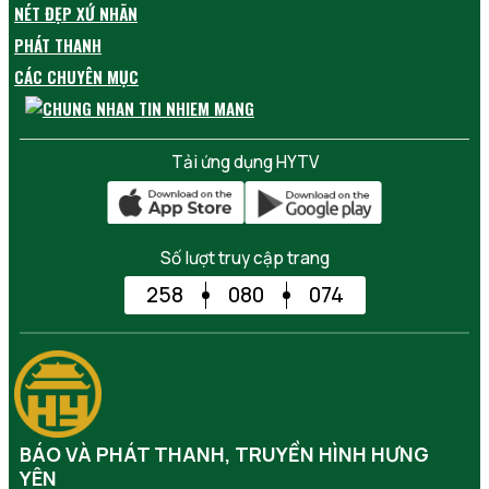
NÉT ĐẸP XỨ NHÃN
PHÁT THANH
CÁC CHUYÊN MỤC
Tải ứng dụng HYTV
Số lượt truy cập trang
258
080
074
BÁO VÀ PHÁT THANH, TRUYỀN HÌNH HƯNG
YÊN