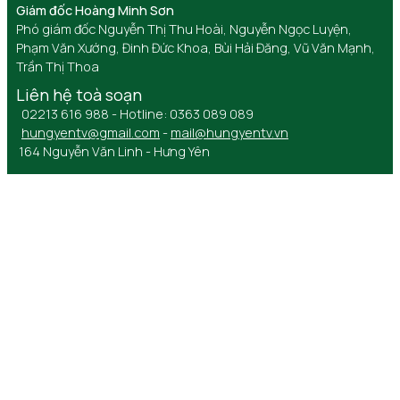
Giám đốc Hoàng Minh Sơn
Phó giám đốc Nguyễn Thị Thu Hoài, Nguyễn Ngọc Luyện,
Phạm Văn Xướng, Đinh Đức Khoa, Bùi Hải Đăng, Vũ Văn Mạnh,
Trần Thị Thoa
Liên hệ toà soạn
02213 616 988 - Hotline: 0363 089 089
hungyentv@gmail.com
-
mail@hungyentv.vn
164 Nguyễn Văn Linh - Hưng Yên