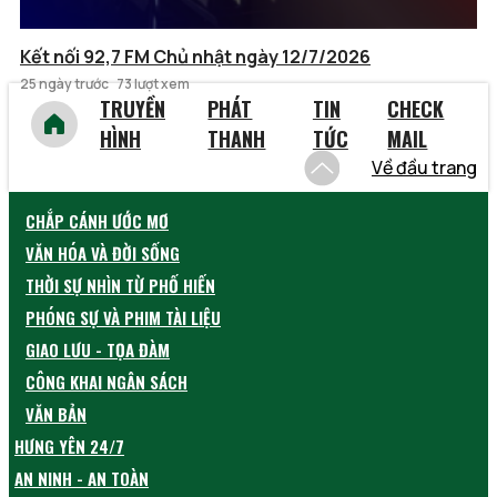
Kết nối 92,7 FM Chủ nhật ngày 12/7/2026
25 ngày trước
73 lượt xem
TRUYỀN
PHÁT
TIN
CHECK
HÌNH
THANH
TỨC
MAIL
Về đầu trang
CHẮP CÁNH ƯỚC MƠ
VĂN HÓA VÀ ĐỜI SỐNG
THỜI SỰ NHÌN TỪ PHỐ HIẾN
PHÓNG SỰ VÀ PHIM TÀI LIỆU
GIAO LƯU - TỌA ĐÀM
CÔNG KHAI NGÂN SÁCH
VĂN BẢN
HƯNG YÊN 24/7
AN NINH - AN TOÀN