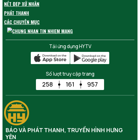
NÉT ĐẸP XỨ NHÃN
PHÁT THANH
CÁC CHUYÊN MỤC
Tải ứng dụng HYTV
Số lượt truy cập trang
258
161
957
BÁO VÀ PHÁT THANH, TRUYỀN HÌNH HƯNG
YÊN