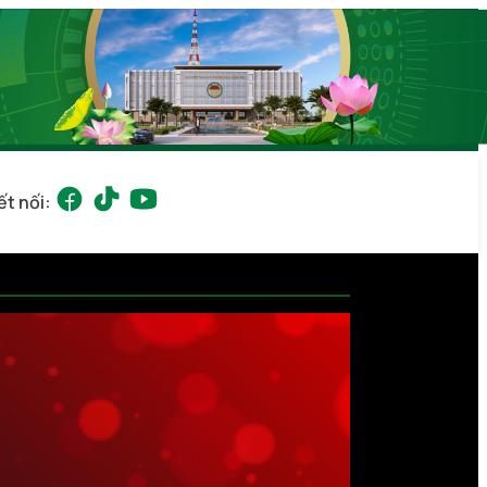
ết nối: