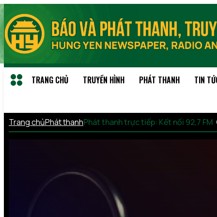
TRANG CHỦ
TRUYỀN HÌNH
PHÁT THANH
TIN TỨ
Trang chủ
Phát thanh
Phát thanh trực tiếp: Kết nối 92,7 FM