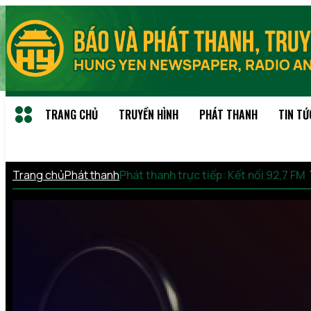
TRANG CHỦ
TRUYỀN HÌNH
PHÁT THANH
TIN TỨ
Trang chủ
Phát thanh
Phát thanh trực tiếp: Kết nối 92,7 FM