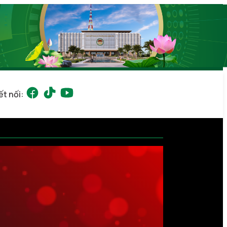
ết nối: