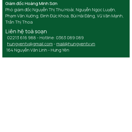
Giám đốc Hoàng Minh Sơn
Phó giám đốc Nguyễn Thị Thu Hoài, Nguyễn Ngọc Luyện,
Phạm Văn Xướng, Đinh Đức Khoa, Bùi Hải Đăng, Vũ Văn Mạnh,
Trần Thị Thoa
Liên hệ toà soạn
02213 616 988 - Hotline: 0363 089 089
hungyentv@gmail.com
-
mail@hungyentv.vn
164 Nguyễn Văn Linh - Hưng Yên