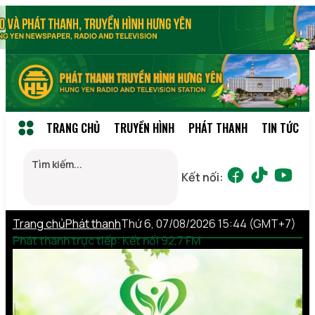
TRANG CHỦ
TRUYỀN HÌNH
PHÁT THANH
TIN TỨC
Kết nối:
Trang chủ
Phát thanh
Thứ 6, 07/08/2026 15:44 (GMT+7)
Phát thanh trực tiếp: Kết nối 92,7 FM