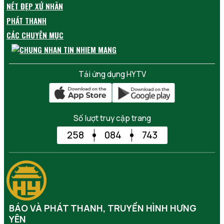
NÉT ĐẸP XỨ NHÃN
PHÁT THANH
CÁC CHUYÊN MỤC
Tải ứng dụng HYTV
Số lượt truy cập trang
258
084
743
BÁO VÀ PHÁT THANH, TRUYỀN HÌNH HƯNG
YÊN