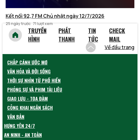
Kết nối 92,7 FM Chủ nhật ngày 12/7/2026
25 ngày trước
71 lượt xem
TRUYỀN
PHÁT
TIN
CHECK
HÌNH
THANH
TỨC
MAIL
Về đầu trang
CHẮP CÁNH ƯỚC MƠ
VĂN HÓA VÀ ĐỜI SỐNG
THỜI SỰ NHÌN TỪ PHỐ HIẾN
PHÓNG SỰ VÀ PHIM TÀI LIỆU
GIAO LƯU - TỌA ĐÀM
CÔNG KHAI NGÂN SÁCH
VĂN BẢN
HƯNG YÊN 24/7
AN NINH - AN TOÀN