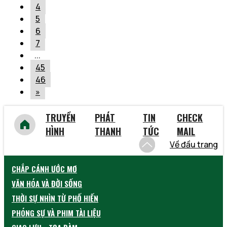
4
5
6
7
...
45
46
»
TRUYỀN
PHÁT
TIN
CHECK
HÌNH
THANH
TỨC
MAIL
Về đầu trang
CHẮP CÁNH ƯỚC MƠ
VĂN HÓA VÀ ĐỜI SỐNG
THỜI SỰ NHÌN TỪ PHỐ HIẾN
PHÓNG SỰ VÀ PHIM TÀI LIỆU