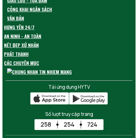
GIAO LƯU - TỌA ĐÀM
CÔNG KHAI NGÂN SÁCH
VĂN BẢN
HƯNG YÊN 24/7
AN NINH - AN TOÀN
NÉT ĐẸP XỨ NHÃN
PHÁT THANH
CÁC CHUYÊN MỤC
Tải ứng dụng HYTV
Số lượt truy cập trang
258
254
724