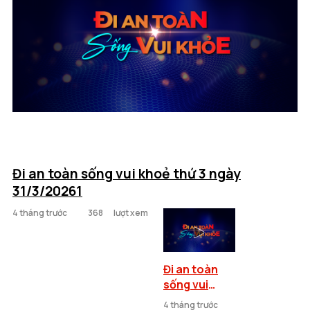
Đi an toàn sống vui khoẻ thứ 3 ngày
31/3/20261
4 tháng trước
368
lượt xem
Đi an toàn
sống vui
khoẻ thứ 3
4 tháng trước