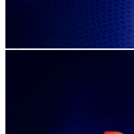
Đi an toàn sống vui khoẻ thứ 7 ngày 7/2/2026
6 tháng trước
150 lượt xem
Đi an toàn sống vui khoẻ Chủ nhật ngày 29/3/2026
4 tháng trước
341 lượt xem