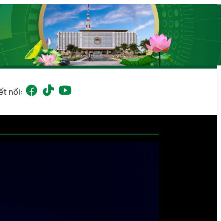
ết nối: