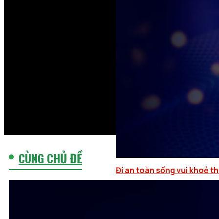
CÙNG CHỦ ĐỀ
Đi an toàn sống vui khoẻ t
4 tháng trước
364 lượt xem