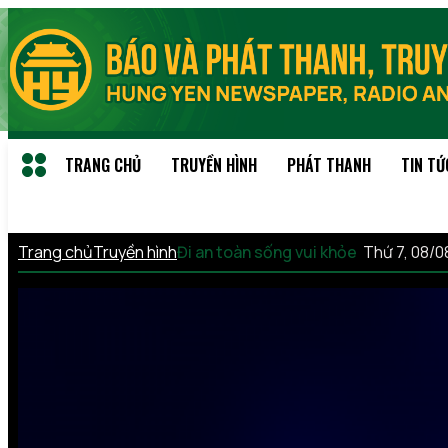
TRANG CHỦ
TRUYỀN HÌNH
PHÁT THANH
TIN TỨ
Trang chủ
Truyền hình
Đi an toàn sống vui khỏe
Thứ 7, 08/