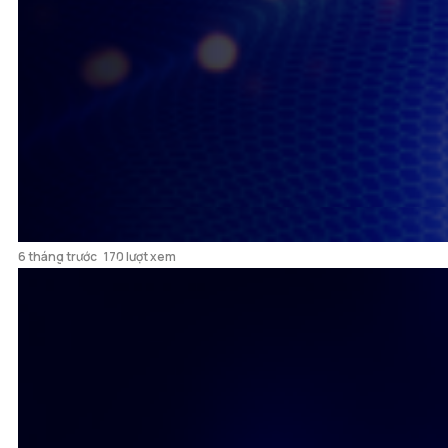
Đi an toàn sống vui khoẻ Chủ nhật ngày 8/2/2026
6 tháng trước
170 lượt xem
Đi an toàn sống vui khoẻ thứ 2 ngày 30/3/2026
4 tháng trước
371 lượt xem