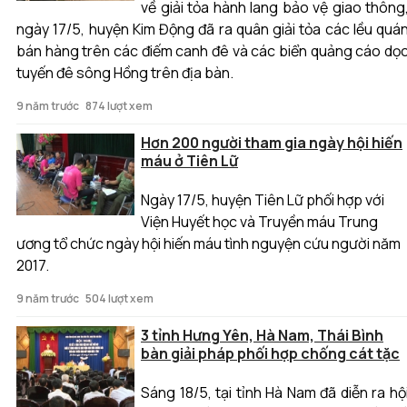
về giải tỏa hành lang bảo vệ giao thông
ngày 17/5, huyện Kim Động đã ra quân giải tỏa các lều quá
bán hàng trên các điếm canh đê và các biển quảng cáo dọ
tuyến đê sông Hồng trên địa bàn.
9 năm trước
874 lượt xem
Hơn 200 người tham gia ngày hội hiến
máu ở Tiên Lữ
Ngày 17/5, huyện Tiên Lữ phối hợp với
Viện Huyết học và Truyền máu Trung
ương tổ chức ngày hội hiến máu tình nguyện cứu người năm
2017.
9 năm trước
504 lượt xem
3 tỉnh Hưng Yên, Hà Nam, Thái Bình
bàn giải pháp phối hợp chống cát tặc
Sáng 18/5, tại tỉnh Hà Nam đã diễn ra hộ