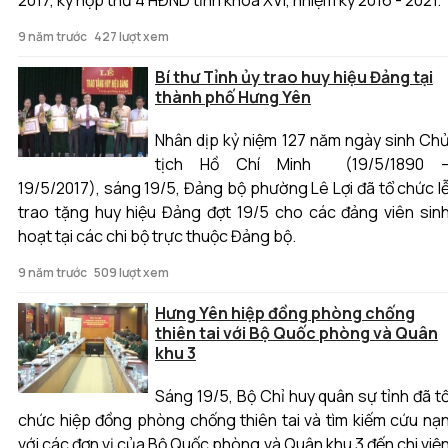
9 năm trước
427 lượt xem
Bí thư Tỉnh ủy trao huy hiệu Đảng tại
thành phố Hưng Yên
Nhân dịp kỷ niệm 127 năm ngày sinh Ch
tịch Hồ Chí Minh (19/5/1890 
19/5/2017), sáng 19/5, Đảng bộ phường Lê Lợi đã tổ chức l
trao tặng huy hiệu Đảng đợt 19/5 cho các đảng viên sin
hoạt tại các chi bộ trực thuộc Đảng bộ.
9 năm trước
509 lượt xem
Hưng Yên hiệp đồng phòng chống
thiên tai với Bộ Quốc phòng và Quân
khu 3
Sáng 19/5, Bộ Chỉ huy quân sự tỉnh đã t
chức hiệp đồng phòng chống thiên tai và tìm kiếm cứu nạ
với các đơn vị của Bộ Quốc phòng và Quân khu 3 đến chi việ