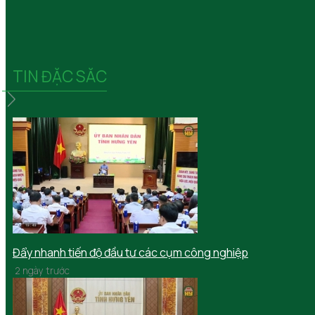
phạm công trình thủy lợi, tập trung nhiều ở các huyện: Kh
Châu, Kim Động, Yên Mỹ và thành phố Hưng Yên.
9 năm trước
TIN ĐẶC SĂC
Đẩy nhanh tiến độ đầu tư các cụm công nghiệp
2 ngày trước