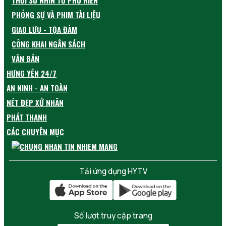
THỜI SỰ NHÌN TỪ PHỐ HIẾN
PHÓNG SỰ VÀ PHIM TÀI LIỆU
GIAO LƯU - TỌA ĐÀM
CÔNG KHAI NGÂN SÁCH
VĂN BẢN
HƯNG YÊN 24/7
AN NINH - AN TOÀN
NÉT ĐẸP XỨ NHÃN
PHÁT THANH
CÁC CHUYÊN MỤC
Tải ứng dụng HYTV
Số lượt truy cập trang