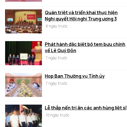
Quán triệt và triển khai thực hiện
Nghị quyết Hội nghị Trung ương 3
8 ngày trước
Phát hành đặc biệt bộ tem bưu chính
về Lê Quý Đôn
7 ngày trước
Họp Ban Thường vụ Tỉnh ủy
7 ngày trước
Lễ thắp nến tri ân các anh hùng liệt sĩ
10 ngày trước