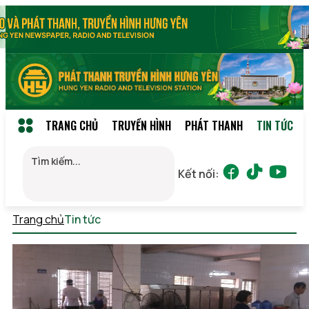
TRANG CHỦ
TRUYỀN HÌNH
PHÁT THANH
TIN TỨC
Kết nối:
Trang chủ
Tin tức
Thứ 5, 06/08/2026 16:27 (GMT+7)