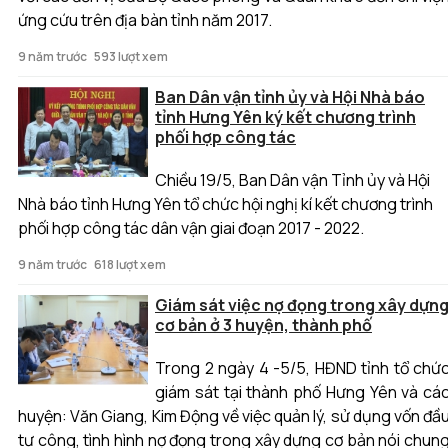
ứng cứu trên địa bàn tỉnh năm 2017.
9 năm trước
593 lượt xem
Ban Dân vận tỉnh ủy và Hội Nhà báo
tỉnh Hưng Yên ký kết chương trình
phối hợp công tác
Chiều 19/5, Ban Dân vận Tỉnh ủy và Hội
Nhà báo tỉnh Hưng Yên tổ chức hội nghị kí kết chương trình
phối hợp công tác dân vận giai đoạn 2017 - 2022.
9 năm trước
618 lượt xem
Giám sát việc nợ đọng trong xây dựn
cơ bản ở 3 huyện, thành phố
Trong 2 ngày 4 -5/5, HĐND tỉnh tổ chứ
giám sát tại thành phố Hưng Yên và cá
huyện: Văn Giang, Kim Động về việc quản lý, sử dụng vốn đầ
tư công, tình hình nợ đọng trong xây dựng cơ bản nói chun