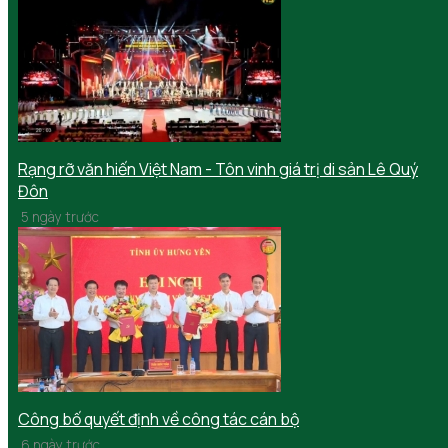
Rạng rỡ văn hiến Việt Nam - Tôn vinh giá trị di sản Lê Quý
Đôn
5 ngày trước
Công bố quyết định về công tác cán bộ
6 ngày trước