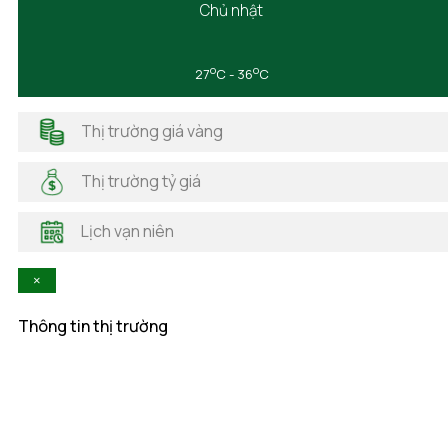
Chủ nhật
Đồng Nai
Đồng Tháp
Gia Lai
o
o
27
C - 36
C
Hà Giang
Hải Dương
Thị trường giá vàng
Hải Phòng
Hà Nam
Thị trường tỷ giá
Hà Tĩnh
Hậu Giang
Lịch vạn niên
Hòa Bình
Khánh Hòa
×
Kiên Giang
Kon Tum
Thông tin thị trường
Lai Châu
Lâm Đồng
Lạng Sơn
Lào Cai
Long An