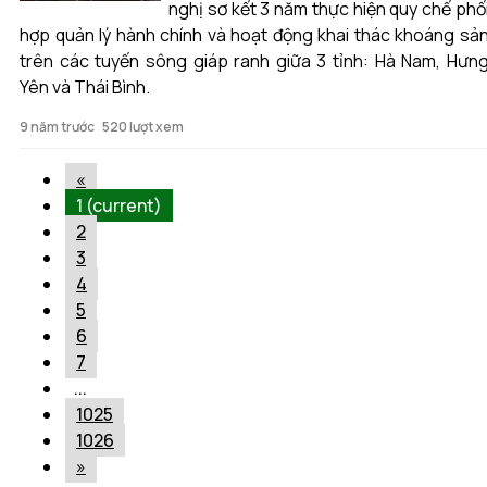
nghị sơ kết 3 năm thực hiện quy chế phố
hợp quản lý hành chính và hoạt động khai thác khoáng sả
trên các tuyến sông giáp ranh giữa 3 tỉnh: Hà Nam, Hưn
Yên và Thái Bình.
9 năm trước
520 lượt xem
«
1
(current)
2
3
4
5
6
7
...
1025
1026
»