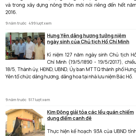
và trong xây dựng nông thôn mới nói riêng đến hết nă
2016.
9 năm trước
499 lượt xem
Hưng Yên dâng hương tưởng niệm
ngày sinh của Chủ tịch Hồ Chí Minh
Kỉ niệm 127 năm ngày sinh Chủ tịch H
Chí Minh (19/5/1890 - 19/5/2017), chiề
18/5, Thành ủy, HĐND, UBND, Ủy ban MTTQ thành phố Hưn
Yên tổ chức dâng hương, dâng hoa tại nhà lưu niệm Bác Hồ.
9 năm trước
517 lượt xem
Kim Động giải tỏa các lều quán chiếm
dụng điếm canh đê
Thực hiện kế hoạch 93A của UBND tỉn