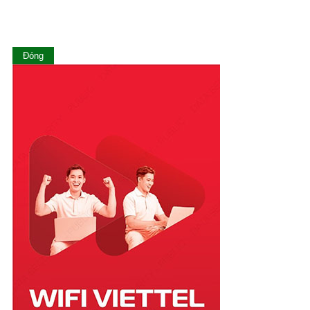
Nam Định
Nghệ An
Ninh Bình
Ninh Thuận
Đóng
Phú Thọ
Phú Yên
Quảng Bình
Quảng Nam
Quảng Ngãi
Quảng Ninh
Quảng Trị
Sóc Trăng
Sơn La
Tây Ninh
Thái Bình
Thái Nguyên
Thanh Hóa
Thừa Thiên Huế
Tiền Giang