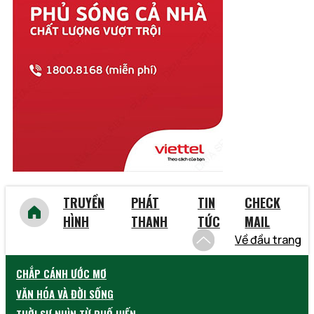
Trà Vinh
Tuyên Quang
Vĩnh Long
Vĩnh Phúc
Vũng Tàu
Yên Bái
TRUYỀN
PHÁT
TIN
CHECK
HÌNH
THANH
TỨC
MAIL
Về đầu trang
CHẮP CÁNH ƯỚC MƠ
VĂN HÓA VÀ ĐỜI SỐNG