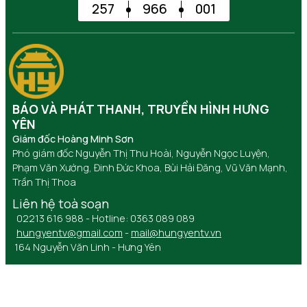
257
966
001
BÁO VÀ PHÁT THANH, TRUYỀN HÌNH HƯNG
YÊN
Giám đốc Hoàng Minh Sơn
Phó giám đốc Nguyễn Thị Thu Hoài, Nguyễn Ngọc Luyện,
Phạm Văn Xướng, Đinh Đức Khoa, Bùi Hải Đăng, Vũ Văn Mạnh,
Trần Thị Thoa
Liên hệ toà soạn
02213 616 988 - Hotline: 0363 089 089
hungyentv@gmail.com
-
mail@hungyentv.vn
164 Nguyễn Văn Linh - Hưng Yên