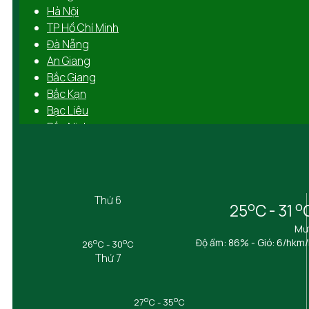
Hà Nội
TP Hồ Chí Minh
Đà Nẵng
An Giang
Bắc Giang
Bắc Kạn
Bạc Liêu
Bắc Ninh
Bến Tre
Bình Định
Bình Dương
Bình Phước
Thứ 6
o
o
25
C - 31
Bình Thuận
Cà Mau
Mư
Cần Thơ
o
o
Độ ẩm: 86% - Gió: 6/hkm
26
C - 30
C
Thứ 7
Cao Bằng
Đắk Lắk
Đắk Nông
o
o
27
C - 35
C
Điện Biên