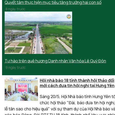
Quyết tâm thực hiện mục tiêu tăng trưởng hai con số
8 ngày trước
Tự hào trên quê hương Danh nhân Văn hóa Lê Quý Đôn
9 ngày trước
Hội nhà báo 18 tỉnh thành hội thảo đổi
mới cách đưa tin hội nghị tại Hưng Yên
Sáng 20/5, Hội Nhà báo tỉnh Hưng Yên t
chức hội thảo "Đài, báo đưa tin hội nghị
lễ tân sao cho hiệu quả" với sự tham dự của Hội Nhà báo v
các báo Đảng, Đài PT&TH 18 tỉnh, thành phố khu vực phí