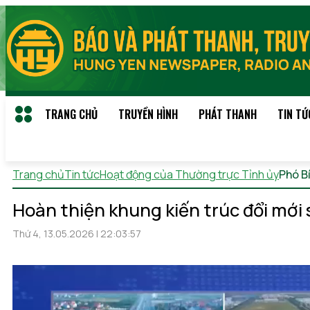
TRANG CHỦ
TRUYỀN HÌNH
PHÁT THANH
TIN TỨ
Trang chủ
Tin tức
Hoạt động của Thường trực Tỉnh ủy
Phó B
Hoàn thiện khung kiến trúc đổi mới 
Thứ 4, 13.05.2026 | 22:03:57