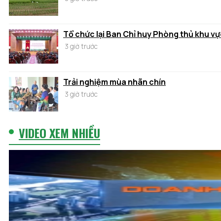
Tổ chức lại Ban Chỉ huy Phòng thủ khu vự
3 giờ trước
Trải nghiệm mùa nhãn chín
3 giờ trước
VIDEO XEM NHIỀU