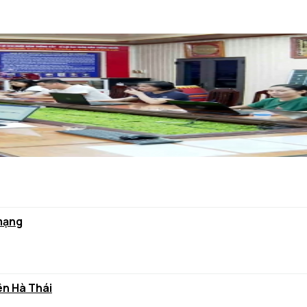
 mạng
ên Hà Thái