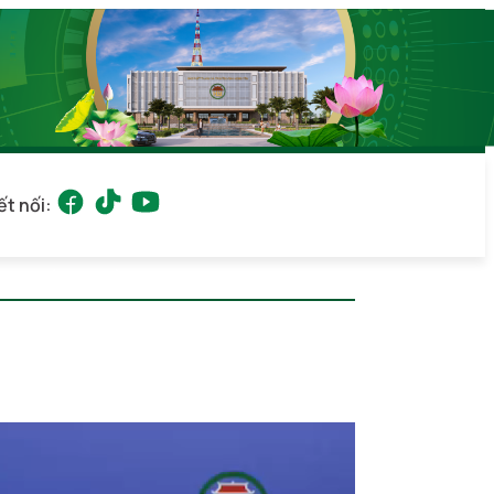
ết nối:
 01:50
(GMT+7)