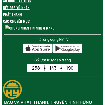
AN NINH - AN TOÀN
NÉT ĐẸP XỨ NHÃN
PHÁT THANH
CÁC CHUYÊN MỤC
Tải ứng dụng HYTV
Số lượt truy cập trang
258
143
190
BÁO VÀ PHÁT THANH, TRUYỀN HÌNH HƯNG