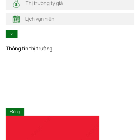
Thị trường tỷ giá
Hà Tĩnh
Hậu Giang
Lịch vạn niên
Hòa Bình
Khánh Hòa
×
Kiên Giang
Kon Tum
Thông tin thị trường
Lai Châu
Lâm Đồng
Lạng Sơn
Lào Cai
Long An
Nam Định
Nghệ An
Ninh Bình
Ninh Thuận
Đóng
Phú Thọ
Phú Yên
Quảng Bình