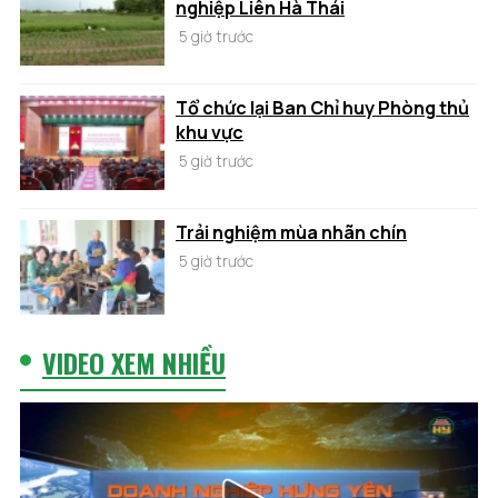
nghiệp Liên Hà Thái
5 giờ trước
Tổ chức lại Ban Chỉ huy Phòng thủ
khu vực
5 giờ trước
Trải nghiệm mùa nhãn chín
5 giờ trước
VIDEO XEM NHIỀU