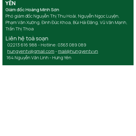
YÊN
Giám đốc Hoàng Minh Sơn
Phó giám đốc Nguyễn Thị Thu Hoài, Nguyễn Ngọc Luyện,
Phạm Văn Xướng, Đinh Đức Khoa, Bùi Hải Đăng, Vũ Văn Mạnh,
Trần Thị Thoa
Liên hệ toà soạn
02213 616 988 - Hotline: 0363 089 089
hungyentv@gmail.com
-
mail@hungyentv.vn
164 Nguyễn Văn Linh - Hưng Yên