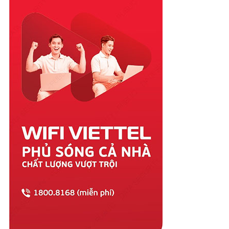
Quảng Nam
Quảng Ngãi
Quảng Ninh
Quảng Trị
Sóc Trăng
Sơn La
Tây Ninh
Thái Bình
Thái Nguyên
Thanh Hóa
Thừa Thiên Huế
Tiền Giang
Trà Vinh
Tuyên Quang
Vĩnh Long
Vĩnh Phúc
Vũng Tàu
Yên Bái