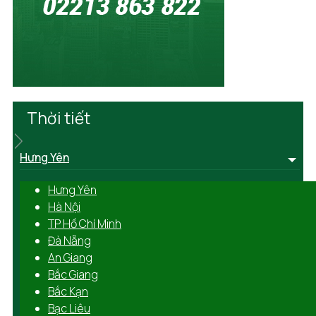
Thời tiết
Hưng Yên
Hưng Yên
Hà Nội
TP Hồ Chí Minh
Đà Nẵng
An Giang
Bắc Giang
Bắc Kạn
Bạc Liêu