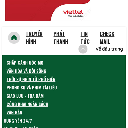
TRUYỀN
PHÁT
TIN
CHECK
HÌNH
THANH
TỨC
MAIL
Về đầu trang
CHẮP CÁNH ƯỚC MƠ
VĂN HÓA VÀ ĐỜI SỐNG
THỜI SỰ NHÌN TỪ PHỐ HIẾN
PHÓNG SỰ VÀ PHIM TÀI LIỆU
GIAO LƯU - TỌA ĐÀM
CÔNG KHAI NGÂN SÁCH
VĂN BẢN
HƯNG YÊN 24/7