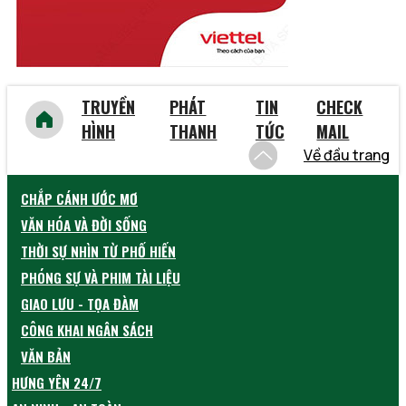
TRUYỀN
PHÁT
TIN
CHECK
HÌNH
THANH
TỨC
MAIL
Về đầu trang
CHẮP CÁNH ƯỚC MƠ
VĂN HÓA VÀ ĐỜI SỐNG
THỜI SỰ NHÌN TỪ PHỐ HIẾN
PHÓNG SỰ VÀ PHIM TÀI LIỆU
GIAO LƯU - TỌA ĐÀM
CÔNG KHAI NGÂN SÁCH
VĂN BẢN
HƯNG YÊN 24/7