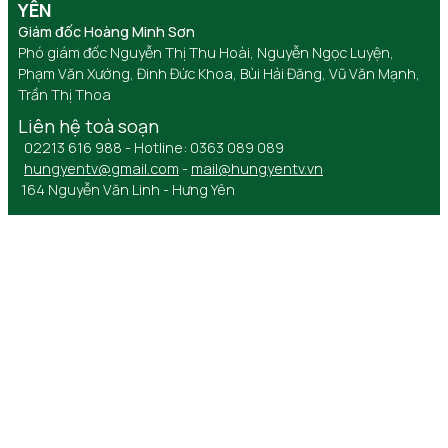
YÊN
Giám đốc Hoàng Minh Sơn
Phó giám đốc Nguyễn Thị Thu Hoài, Nguyễn Ngọc Luyện,
Phạm Văn Xướng, Đinh Đức Khoa, Bùi Hải Đăng, Vũ Văn Mạnh,
Trần Thị Thoa
Liên hệ toà soạn
02213 616 988 - Hotline: 0363 089 089
hungyentv@gmail.com
-
mail@hungyentv.vn
164 Nguyễn Văn Linh - Hưng Yên