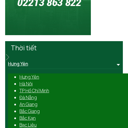
Thời tiết
Hưng Yên
Hưng Yên
Hà Nội
TP Hồ Chí Minh
Đà Nẵng
An Giang
Bắc Giang
Bắc Kạn
Bạc Liêu