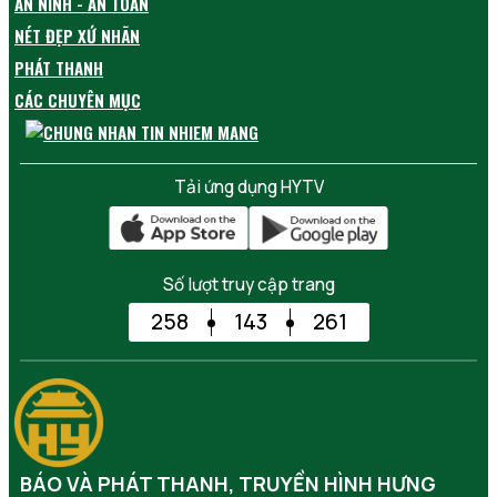
AN NINH - AN TOÀN
NÉT ĐẸP XỨ NHÃN
PHÁT THANH
CÁC CHUYÊN MỤC
Tải ứng dụng HYTV
Số lượt truy cập trang
258
143
261
BÁO VÀ PHÁT THANH, TRUYỀN HÌNH HƯNG