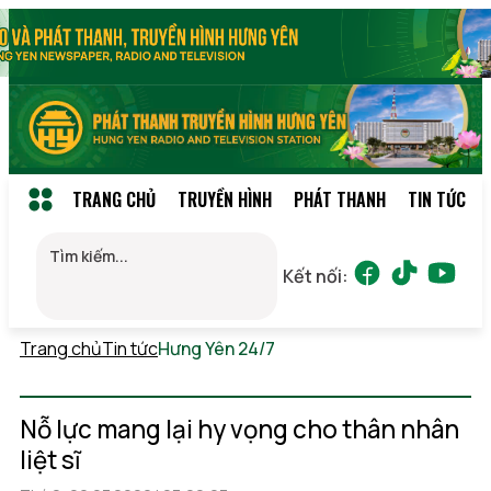
TRANG CHỦ
TRUYỀN HÌNH
PHÁT THANH
TIN TỨC
Kết nối:
Trang chủ
Tin tức
Hưng Yên 24/7
Thứ 7, 08/08/2026
04:04
(GMT+7)
Nỗ lực mang lại hy vọng cho thân nhân
liệt sĩ