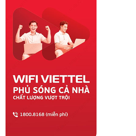
Quảng Nam
Quảng Ngãi
Quảng Ninh
Quảng Trị
Sóc Trăng
Sơn La
Tây Ninh
Thái Bình
Thái Nguyên
Thanh Hóa
Thừa Thiên Huế
Tiền Giang
Trà Vinh
Tuyên Quang
Vĩnh Long
Vĩnh Phúc
Vũng Tàu
Yên Bái