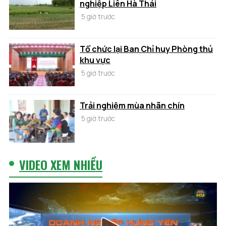
nghiệp Liên Hà Thái
5 giờ trước
Tổ chức lại Ban Chỉ huy Phòng thủ
khu vực
5 giờ trước
Trải nghiệm mùa nhãn chín
5 giờ trước
VIDEO XEM NHIỀU