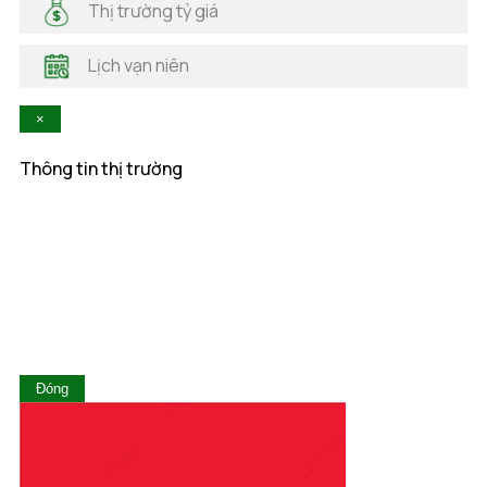
Thị trường tỷ giá
Hà Tĩnh
Hậu Giang
Lịch vạn niên
Hòa Bình
Khánh Hòa
×
Kiên Giang
Kon Tum
Thông tin thị trường
Lai Châu
Lâm Đồng
Lạng Sơn
Lào Cai
Long An
Nam Định
Nghệ An
Ninh Bình
Ninh Thuận
Đóng
Phú Thọ
Phú Yên
Quảng Bình