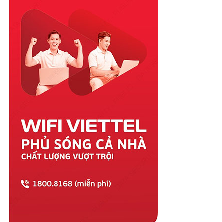
Quảng Ngãi
Quảng Ninh
Quảng Trị
Sóc Trăng
Sơn La
Tây Ninh
Thái Bình
Thái Nguyên
Thanh Hóa
Thừa Thiên Huế
Tiền Giang
Trà Vinh
Tuyên Quang
Vĩnh Long
Vĩnh Phúc
Vũng Tàu
Yên Bái