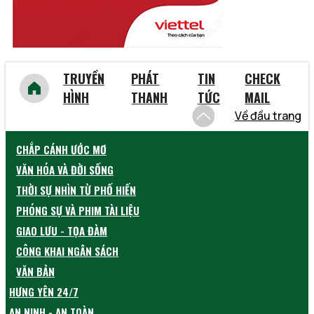
TRUYỀN
PHÁT
TIN
CHECK
HÌNH
THANH
TỨC
MAIL
Về đầu trang
CHẮP CÁNH ƯỚC MƠ
VĂN HÓA VÀ ĐỜI SỐNG
THỜI SỰ NHÌN TỪ PHỐ HIẾN
PHÓNG SỰ VÀ PHIM TÀI LIỆU
GIAO LƯU - TỌA ĐÀM
CÔNG KHAI NGÂN SÁCH
VĂN BẢN
HƯNG YÊN 24/7
AN NINH - AN TOÀN