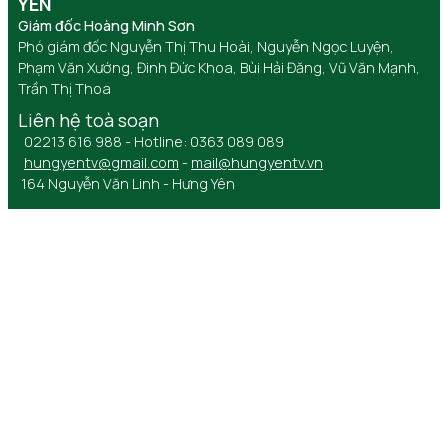
YÊN
Giám đốc Hoàng Minh Sơn
Phó giám đốc Nguyễn Thị Thu Hoài, Nguyễn Ngọc Luyện,
Phạm Văn Xướng, Đinh Đức Khoa, Bùi Hải Đăng, Vũ Văn Mạnh,
Trần Thị Thoa
Liên hệ toà soạn
02213 616 988 - Hotline: 0363 089 089
hungyentv@gmail.com
-
mail@hungyentv.vn
164 Nguyễn Văn Linh - Hưng Yên