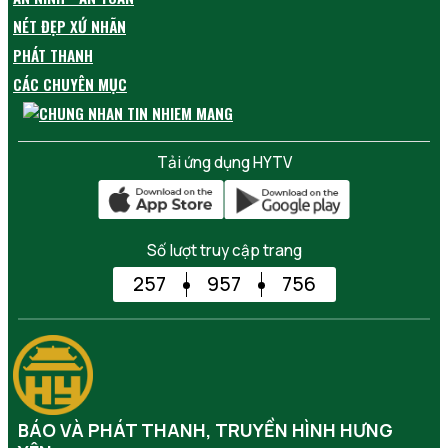
NÉT ĐẸP XỨ NHÃN
PHÁT THANH
CÁC CHUYÊN MỤC
Tải ứng dụng HYTV
Số lượt truy cập trang
257
957
756
BÁO VÀ PHÁT THANH, TRUYỀN HÌNH HƯNG