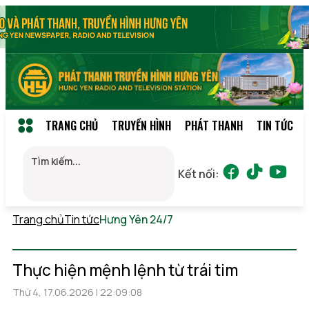
TRANG CHỦ
TRUYỀN HÌNH
PHÁT THANH
TIN TỨC
Kết nối:
Trang chủ
Tin tức
Hưng Yên 24/7
Thứ 5, 06/08/2026
13:55
(GMT+7)
Thực hiện mệnh lệnh từ trái tim
Thứ 4, 17.06.2026 | 22:09:08