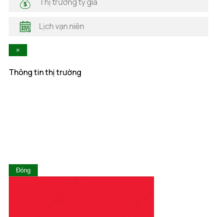
Thị trường tỷ giá
Hà Tĩnh
Hậu Giang
Lịch vạn niên
Hòa Bình
Khánh Hòa
×
Kiên Giang
Kon Tum
Thông tin thị trường
Lai Châu
Lâm Đồng
Lạng Sơn
Lào Cai
Long An
Nam Định
Nghệ An
Ninh Bình
Ninh Thuận
Đóng
Phú Thọ
Phú Yên
Quảng Bình
Quảng Nam