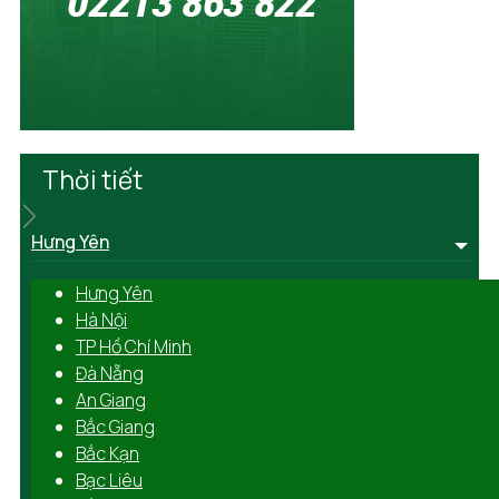
Thời tiết
Hưng Yên
Hưng Yên
Hà Nội
TP Hồ Chí Minh
Đà Nẵng
An Giang
Bắc Giang
Bắc Kạn
Bạc Liêu