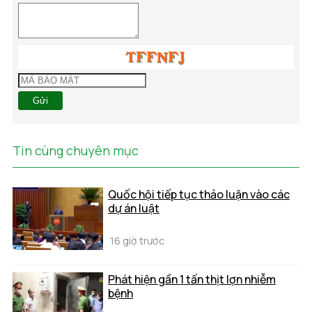
Gửi
Tin cùng chuyên mục
Quốc hội tiếp tục thảo luận vào các
dự án luật
16 giờ trước
Phát hiện gần 1 tấn thịt lợn nhiễm
bệnh