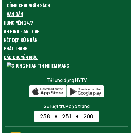
CÔNG KHAI NGÂN SÁCH
VĂN BẢN
HƯNG YÊN 24/7
AN NINH - AN TOÀN
NÉT ĐẸP XỨ NHÃN
PHÁT THANH
CÁC CHUYÊN MỤC
Tải ứng dụng HYTV
Số lượt truy cập trang
258
251
200