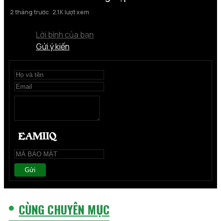
2 tháng trước
2.1K lượt xem
Lời bình của bạn
Gửi ý kiến
Gửi
CÙNG CHUYÊN MỤC