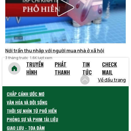
Nới trần thu nhập với người mua nhà ở xã hội
3 tháng trước
1.6K lượt xem
TRUYỀN
PHÁT
TIN
CHECK
HÌNH
THANH
TỨC
MAIL
Về đầu trang
CHẮP CÁNH ƯỚC MƠ
VĂN HÓA VÀ ĐỜI SỐNG
THỜI SỰ NHÌN TỪ PHỐ HIẾN
PHÓNG SỰ VÀ PHIM TÀI LIỆU
GIAO LƯU - TỌA ĐÀM