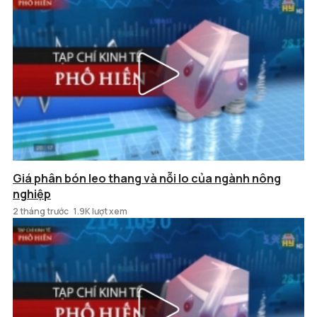
Giá phân bón leo thang và nỗi lo của ngành nông
nghiệp
2 tháng trước
1.9K lượt xem