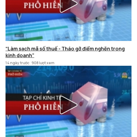
“Làm sạch mã số thuế - Tháo gỡ điểm nghẽn trong
kinh doanh”
14 ngày trước
908 lượt xem