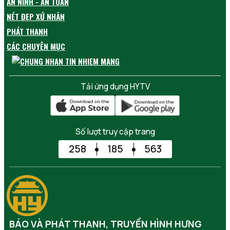
AN NINH - AN TOÀN
NÉT ĐẸP XỨ NHÃN
PHÁT THANH
CÁC CHUYÊN MỤC
Tải ứng dụng HYTV
Số lượt truy cập trang
258
185
563
BÁO VÀ PHÁT THANH, TRUYỀN HÌNH HƯNG