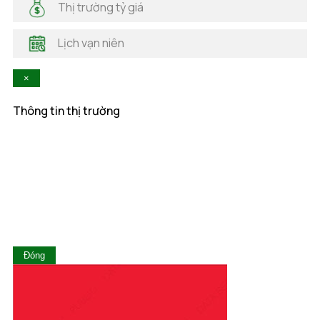
Thị trường tỷ giá
Hà Tĩnh
Hậu Giang
Lịch vạn niên
Hòa Bình
Khánh Hòa
×
Kiên Giang
Kon Tum
Thông tin thị trường
Lai Châu
Lâm Đồng
Lạng Sơn
Lào Cai
Long An
Nam Định
Nghệ An
Ninh Bình
Ninh Thuận
Đóng
Phú Thọ
Phú Yên
Quảng Bình