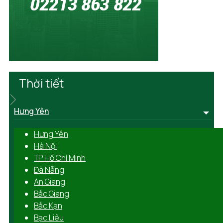
Thời tiết
Hưng Yên
Hưng Yên
Hà Nội
TP Hồ Chí Minh
Đà Nẵng
An Giang
Bắc Giang
Bắc Kạn
Bạc Liêu