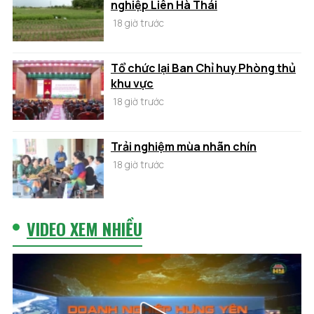
nghiệp Liên Hà Thái
18 giờ trước
Tổ chức lại Ban Chỉ huy Phòng thủ
khu vực
18 giờ trước
Trải nghiệm mùa nhãn chín
18 giờ trước
VIDEO XEM NHIỀU