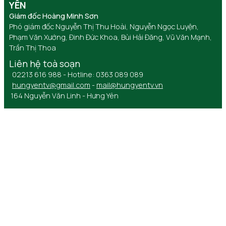
YÊN
Giám đốc Hoàng Minh Sơn
Phó giám đốc Nguyễn Thị Thu Hoài, Nguyễn Ngọc Luyện,
Phạm Văn Xướng, Đinh Đức Khoa, Bùi Hải Đăng, Vũ Văn Mạnh,
Trần Thị Thoa
Liên hệ toà soạn
02213 616 988 - Hotline: 0363 089 089
hungyentv@gmail.com
-
mail@hungyentv.vn
164 Nguyễn Văn Linh - Hưng Yên