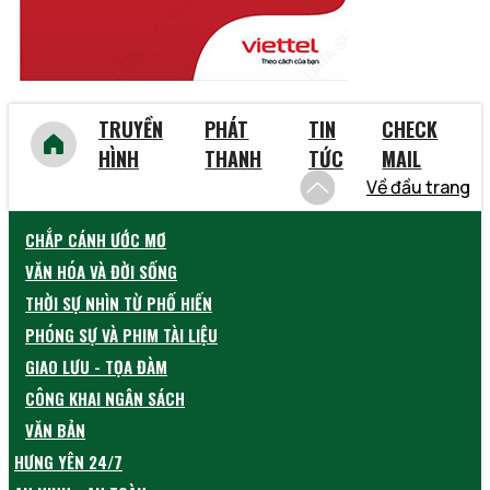
TRUYỀN
PHÁT
TIN
CHECK
HÌNH
THANH
TỨC
MAIL
Về đầu trang
CHẮP CÁNH ƯỚC MƠ
VĂN HÓA VÀ ĐỜI SỐNG
THỜI SỰ NHÌN TỪ PHỐ HIẾN
PHÓNG SỰ VÀ PHIM TÀI LIỆU
GIAO LƯU - TỌA ĐÀM
CÔNG KHAI NGÂN SÁCH
VĂN BẢN
HƯNG YÊN 24/7