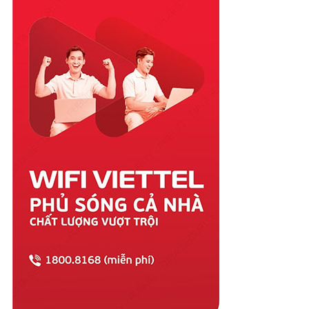
Quảng Nam
Quảng Ngãi
Quảng Ninh
Quảng Trị
Sóc Trăng
Sơn La
Tây Ninh
Thái Bình
Thái Nguyên
Thanh Hóa
Thừa Thiên Huế
Tiền Giang
Trà Vinh
Tuyên Quang
Vĩnh Long
Vĩnh Phúc
Vũng Tàu
Yên Bái