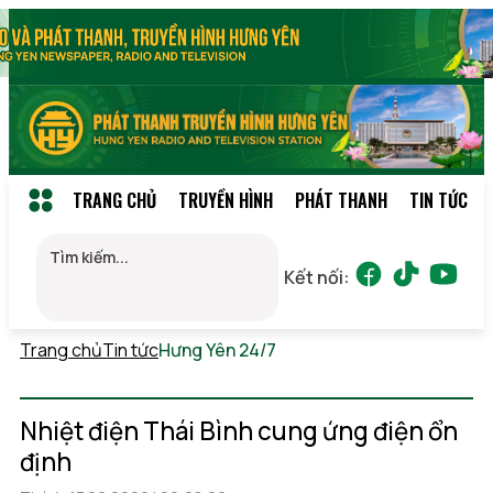
TRANG CHỦ
TRUYỀN HÌNH
PHÁT THANH
TIN TỨC
Kết nối:
Trang chủ
Tin tức
Hưng Yên 24/7
Thứ 7, 08/08/2026
17:04
(GMT+7)
Nhiệt điện Thái Bình cung ứng điện ổn
định