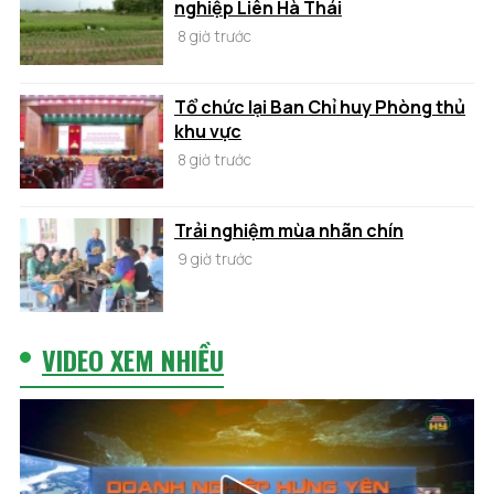
nghiệp Liên Hà Thái
8 giờ trước
Tổ chức lại Ban Chỉ huy Phòng thủ
khu vực
8 giờ trước
Trải nghiệm mùa nhãn chín
9 giờ trước
VIDEO XEM NHIỀU