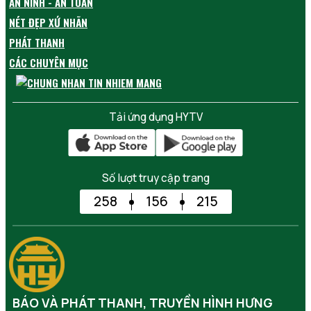
AN NINH - AN TOÀN
NÉT ĐẸP XỨ NHÃN
PHÁT THANH
CÁC CHUYÊN MỤC
Tải ứng dụng HYTV
Số lượt truy cập trang
258
156
215
BÁO VÀ PHÁT THANH, TRUYỀN HÌNH HƯNG