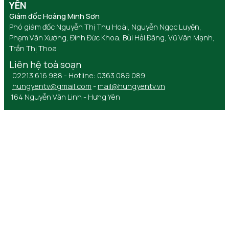
YÊN
Giám đốc Hoàng Minh Sơn
Phó giám đốc Nguyễn Thị Thu Hoài, Nguyễn Ngọc Luyện,
Phạm Văn Xướng, Đinh Đức Khoa, Bùi Hải Đăng, Vũ Văn Mạnh,
Trần Thị Thoa
Liên hệ toà soạn
02213 616 988 - Hotline: 0363 089 089
hungyentv@gmail.com
-
mail@hungyentv.vn
164 Nguyễn Văn Linh - Hưng Yên