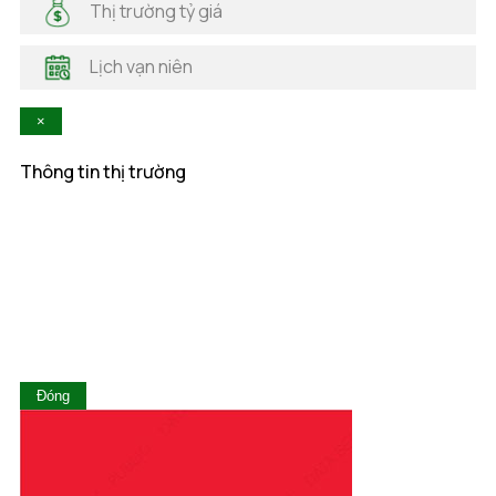
Thị trường tỷ giá
Hà Tĩnh
Hậu Giang
Lịch vạn niên
Hòa Bình
Khánh Hòa
×
Kiên Giang
Kon Tum
Thông tin thị trường
Lai Châu
Lâm Đồng
Lạng Sơn
Lào Cai
Long An
Nam Định
Nghệ An
Ninh Bình
Ninh Thuận
Đóng
Phú Thọ
Phú Yên
Quảng Bình