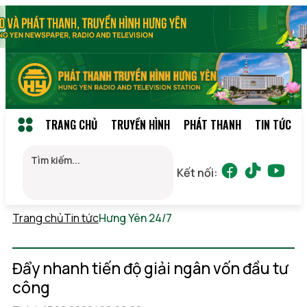
TRANG CHỦ
TRUYỀN HÌNH
PHÁT THANH
TIN TỨC
Kết nối:
Trang chủ
Tin tức
Hưng Yên 24/7
Thứ 7, 08/08/2026
07:33
(GMT+7)
Đẩy nhanh tiến độ giải ngân vốn đầu tư
công