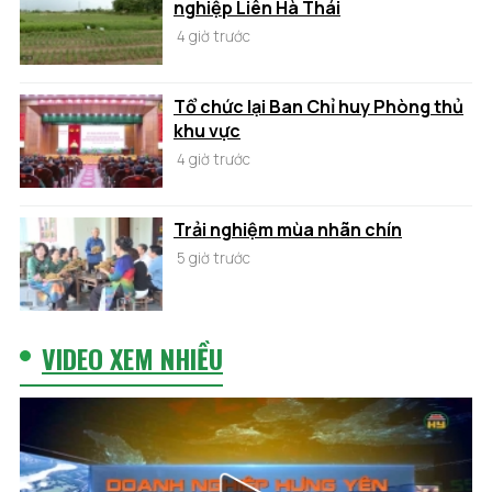
nghiệp Liên Hà Thái
4 giờ trước
Tổ chức lại Ban Chỉ huy Phòng thủ
khu vực
4 giờ trước
Trải nghiệm mùa nhãn chín
5 giờ trước
VIDEO XEM NHIỀU