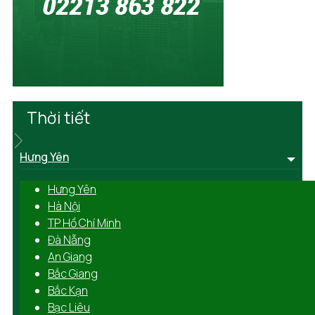
Thời tiết
Hưng Yên
Hưng Yên
Hà Nội
TP Hồ Chí Minh
Đà Nẵng
An Giang
Bắc Giang
Bắc Kạn
Bạc Liêu