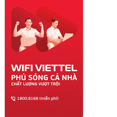
Quảng Nam
Quảng Ngãi
Quảng Ninh
Quảng Trị
Sóc Trăng
Sơn La
Tây Ninh
Thái Bình
Thái Nguyên
Thanh Hóa
Thừa Thiên Huế
Tiền Giang
Trà Vinh
Tuyên Quang
Vĩnh Long
Vĩnh Phúc
Vũng Tàu
Yên Bái