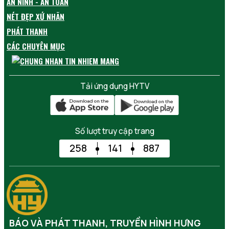
AN NINH - AN TOÀN
NÉT ĐẸP XỨ NHÃN
PHÁT THANH
CÁC CHUYÊN MỤC
Tải ứng dụng HYTV
Số lượt truy cập trang
258
141
887
BÁO VÀ PHÁT THANH, TRUYỀN HÌNH HƯNG