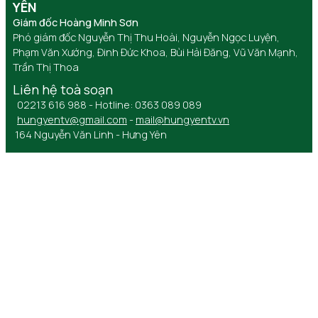
YÊN
Giám đốc Hoàng Minh Sơn
Phó giám đốc Nguyễn Thị Thu Hoài, Nguyễn Ngọc Luyện,
Phạm Văn Xướng, Đinh Đức Khoa, Bùi Hải Đăng, Vũ Văn Mạnh,
Trần Thị Thoa
Liên hệ toà soạn
02213 616 988 - Hotline: 0363 089 089
hungyentv@gmail.com
-
mail@hungyentv.vn
164 Nguyễn Văn Linh - Hưng Yên