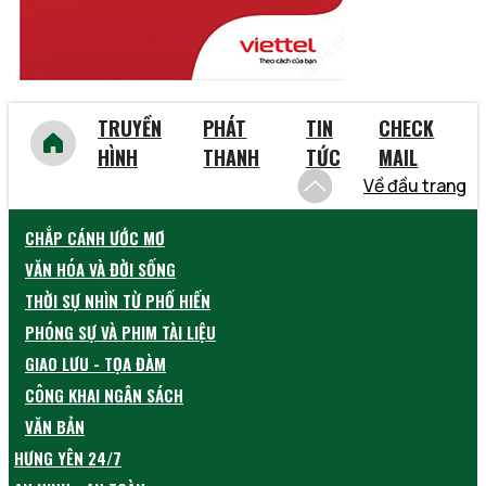
TRUYỀN
PHÁT
TIN
CHECK
HÌNH
THANH
TỨC
MAIL
Về đầu trang
CHẮP CÁNH ƯỚC MƠ
VĂN HÓA VÀ ĐỜI SỐNG
THỜI SỰ NHÌN TỪ PHỐ HIẾN
PHÓNG SỰ VÀ PHIM TÀI LIỆU
GIAO LƯU - TỌA ĐÀM
CÔNG KHAI NGÂN SÁCH
VĂN BẢN
HƯNG YÊN 24/7