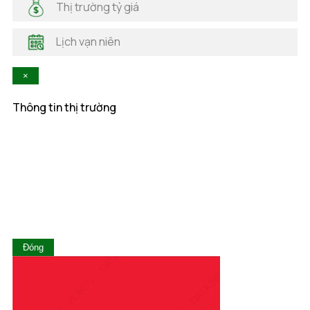
Thị trường tỷ giá
Hà Tĩnh
Hậu Giang
Lịch vạn niên
Hòa Bình
Khánh Hòa
×
Kiên Giang
Kon Tum
Thông tin thị trường
Lai Châu
Lâm Đồng
Lạng Sơn
Lào Cai
Long An
Nam Định
Nghệ An
Ninh Bình
Ninh Thuận
Đóng
Phú Thọ
Phú Yên
Quảng Bình