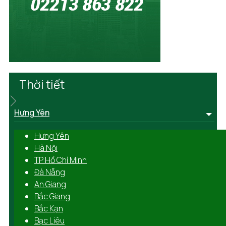
Thời tiết
Hưng Yên
Hưng Yên
Hà Nội
TP Hồ Chí Minh
Đà Nẵng
An Giang
Bắc Giang
Bắc Kạn
Bạc Liêu