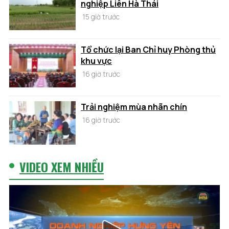
nghiệp Liên Hà Thái
15 giờ trước
Tổ chức lại Ban Chỉ huy Phòng thủ
khu vực
16 giờ trước
Trải nghiệm mùa nhãn chín
16 giờ trước
VIDEO XEM NHIỀU