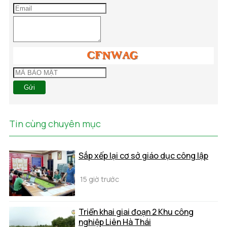
Gửi
Tin cùng chuyên mục
Sắp xếp lại cơ sở giáo dục công lập
15 giờ trước
Triển khai giai đoạn 2 Khu công
nghiệp Liên Hà Thái