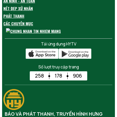
AN NINH - AN TOÀN
NÉT ĐẸP XỨ NHÃN
PHÁT THANH
CÁC CHUYÊN MỤC
Tải ứng dụng HYTV
Số lượt truy cập trang
258
178
906
BÁO VÀ PHÁT THANH, TRUYỀN HÌNH HƯNG