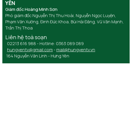
YÊN
Giám đốc Hoàng Minh Sơn
Phó giám đốc Nguyễn Thị Thu Hoài, Nguyễn Ngọc Luyện,
Phạm Văn Xướng, Đinh Đức Khoa, Bùi Hải Đăng, Vũ Văn Mạnh,
Trần Thị Thoa
Liên hệ toà soạn
02213 616 988 - Hotline: 0363 089 089
hungyentv@gmail.com
-
mail@hungyentv.vn
164 Nguyễn Văn Linh - Hưng Yên