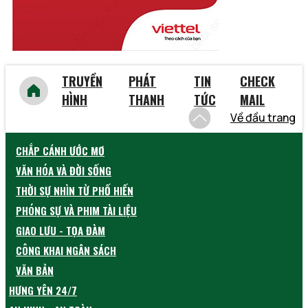
TRUYỀN
PHÁT
TIN
CHECK
HÌNH
THANH
TỨC
MAIL
Về đầu trang
CHẮP CÁNH ƯỚC MƠ
VĂN HÓA VÀ ĐỜI SỐNG
THỜI SỰ NHÌN TỪ PHỐ HIẾN
PHÓNG SỰ VÀ PHIM TÀI LIỆU
GIAO LƯU - TỌA ĐÀM
CÔNG KHAI NGÂN SÁCH
VĂN BẢN
HƯNG YÊN 24/7