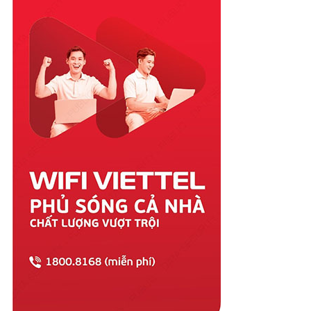
Quảng Nam
Quảng Ngãi
Quảng Ninh
Quảng Trị
Sóc Trăng
Sơn La
Tây Ninh
Thái Bình
Thái Nguyên
Thanh Hóa
Thừa Thiên Huế
Tiền Giang
Trà Vinh
Tuyên Quang
Vĩnh Long
Vĩnh Phúc
Vũng Tàu
Yên Bái