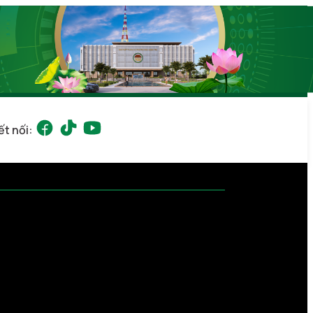
ết nối: