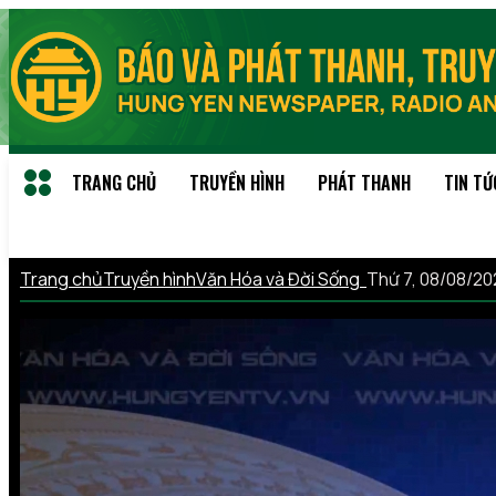
TRANG CHỦ
TRUYỀN HÌNH
PHÁT THANH
TIN TỨ
Trang chủ
Truyền hình
Văn Hóa và Đời Sống
Thứ 7, 08/08/2