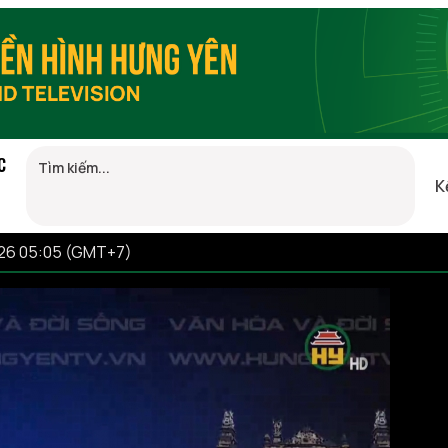
C
K
026 05:05 (GMT+7)