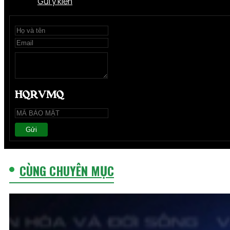
Gửi ý kiến
Gửi
CÙNG CHUYÊN MỤC