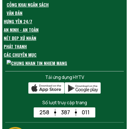
CÔNG KHAI NGÂN SÁCH
VĂN BẢN
HƯNG YÊN 24/7
AN NINH - AN TOÀN
NÉT ĐẸP XỨ NHÃN
PHÁT THANH
CÁC CHUYÊN MỤC
Tải ứng dụng HYTV
Số lượt truy cập trang
258
387
011