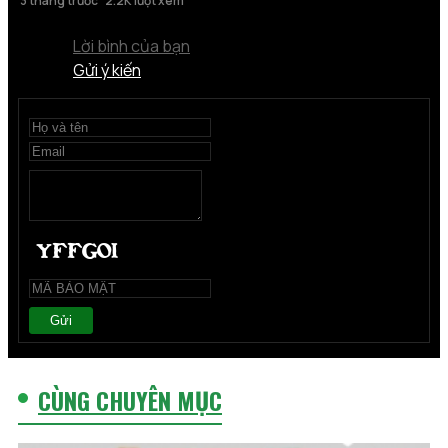
3 tháng trước
2.2K lượt xem
Lời bình của bạn
Gửi ý kiến
Gửi
CÙNG CHUYÊN MỤC