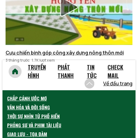
Cựu chiến binh góp công xây dựng nông thôn mới
3 tháng trước
1.7K lượt xem
TRUYỀN
PHÁT
TIN
CHECK
HÌNH
THANH
TỨC
MAIL
Về đầu trang
CHẮP CÁNH ƯỚC MƠ
VĂN HÓA VÀ ĐỜI SỐNG
THỜI SỰ NHÌN TỪ PHỐ HIẾN
PHÓNG SỰ VÀ PHIM TÀI LIỆU
GIAO LƯU - TỌA ĐÀM