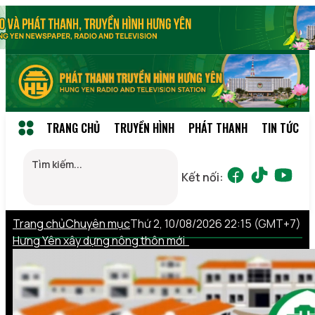
TRANG CHỦ
TRUYỀN HÌNH
PHÁT THANH
TIN TỨC
Kết nối:
Trang chủ
Chuyên mục
Thứ 2, 10/08/2026 22:15 (GMT+7)
Hưng Yên xây dựng nông thôn mới