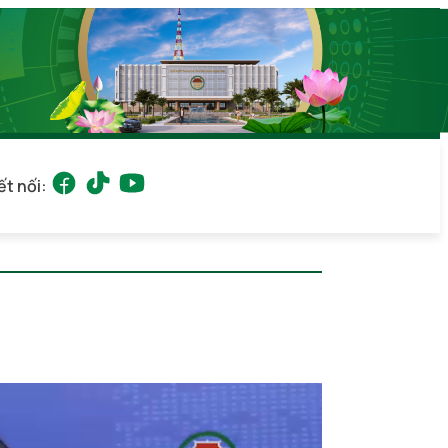
ết nối: