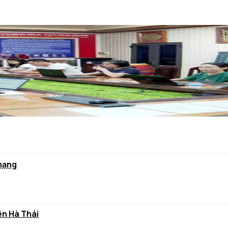
 mạng
ên Hà Thái