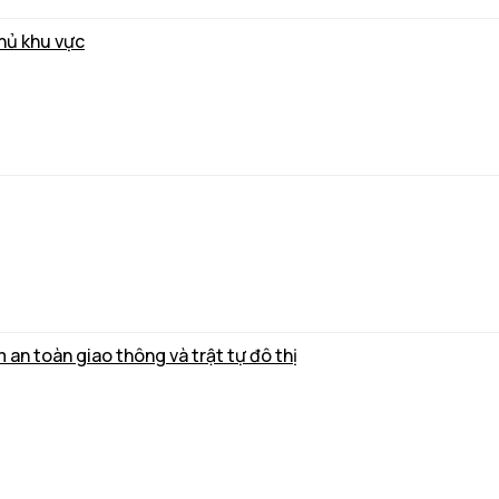
thủ khu vực
m an toàn giao thông và trật tự đô thị