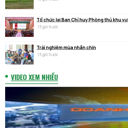
Tổ chức lại Ban Chỉ huy Phòng thủ khu vự
13 giờ trước
Trải nghiệm mùa nhãn chín
13 giờ trước
VIDEO XEM NHIỀU