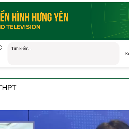
C
K
GMT+7)
 THPT