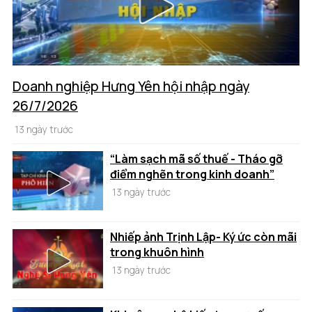
Doanh nghiệp Hưng Yên hội nhập ngày
26/7/2026
13 ngày trước
“Làm sạch mã số thuế - Tháo gỡ
điểm nghẽn trong kinh doanh”
13 ngày trước
Nhiếp ảnh Trịnh Lập- Ký ức còn mãi
trong khuôn hình
13 ngày trước