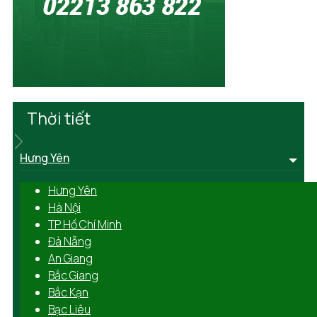
Thời tiết
Hưng Yên
Hưng Yên
Hà Nội
TP Hồ Chí Minh
Đà Nẵng
An Giang
Bắc Giang
Bắc Kạn
Bạc Liêu