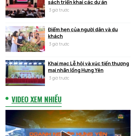
sách triển khai các dự án
3 giờ trước
Điểm hẹn của người dân và du
khách
3 giờ trước
Khai mạc Lễ hội và xúc tiến thương
mại nhãn lồng Hưng Yên
3 giờ trước
VIDEO XEM NHIỀU