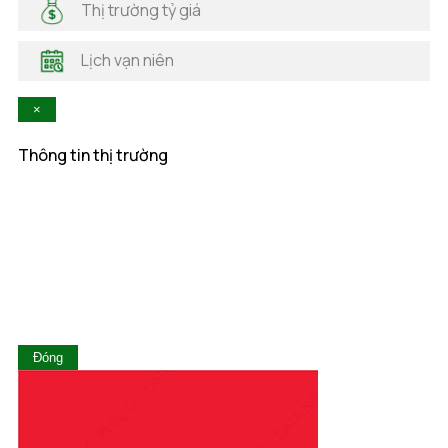
Thị trường tỷ giá
Hà Tĩnh
Hậu Giang
Lịch vạn niên
Hòa Bình
Khánh Hòa
×
Kiên Giang
Kon Tum
Thông tin thị trường
Lai Châu
Lâm Đồng
Lạng Sơn
Lào Cai
Long An
Nam Định
Nghệ An
Ninh Bình
Ninh Thuận
Đóng
Phú Thọ
Phú Yên
Quảng Bình