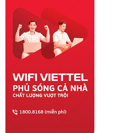
Quảng Nam
Quảng Ngãi
Quảng Ninh
Quảng Trị
Sóc Trăng
Sơn La
Tây Ninh
Thái Bình
Thái Nguyên
Thanh Hóa
Thừa Thiên Huế
Tiền Giang
Trà Vinh
Tuyên Quang
Vĩnh Long
Vĩnh Phúc
Vũng Tàu
Yên Bái