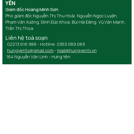
YÊN
Giám đốc Hoàng Minh Sơn
Phó giám đốc Nguyễn Thị Thu Hoài, Nguyễn Ngọc Luyện,
Phạm Văn Xướng, Đinh Đức Khoa, Bùi Hải Đăng, Vũ Văn Mạnh,
Trần Thị Thoa
Liên hệ toà soạn
02213 616 988 - Hotline: 0363 089 089
hungyentv@gmail.com
-
mail@hungyentv.vn
164 Nguyễn Văn Linh - Hưng Yên