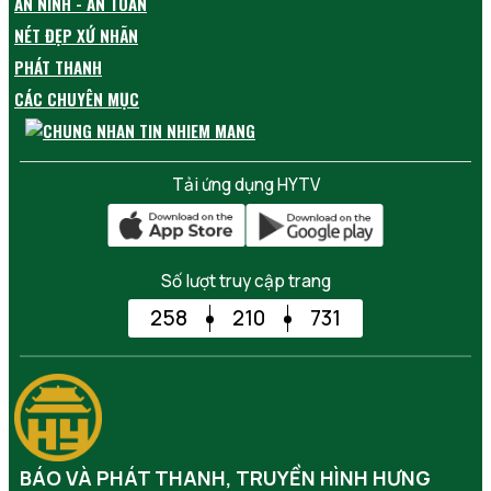
AN NINH - AN TOÀN
NÉT ĐẸP XỨ NHÃN
PHÁT THANH
CÁC CHUYÊN MỤC
Tải ứng dụng HYTV
Số lượt truy cập trang
258
210
731
BÁO VÀ PHÁT THANH, TRUYỀN HÌNH HƯNG