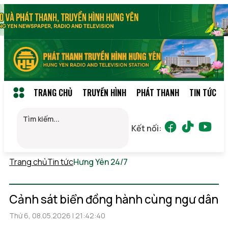
TRANG CHỦ
TRUYỀN HÌNH
PHÁT THANH
TIN TỨC
Kết nối:
Trang chủ
Tin tức
Hưng Yên 24/7
Thứ 7, 08/08/2026
23:41
(GMT+7)
Cảnh sát biển đồng hành cùng ngư dân
Thứ 6, 08.05.2026 | 21:42:40