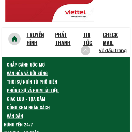
TRUYỀN
PHÁT
TIN
CHECK
HÌNH
THANH
TỨC
MAIL
Về đầu trang
CHẮP CÁNH ƯỚC MƠ
VĂN HÓA VÀ ĐỜI SỐNG
THỜI SỰ NHÌN TỪ PHỐ HIẾN
PHÓNG SỰ VÀ PHIM TÀI LIỆU
GIAO LƯU - TỌA ĐÀM
CÔNG KHAI NGÂN SÁCH
VĂN BẢN
HƯNG YÊN 24/7