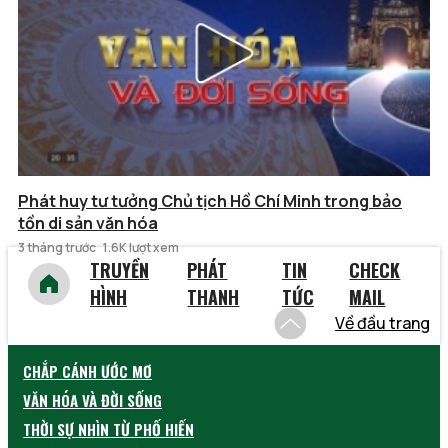
Phát huy tư tưởng Chủ tịch Hồ Chí Minh trong bảo
tồn di sản văn hóa
3 tháng trước
1.6K lượt xem
TRUYỀN
PHÁT
TIN
CHECK
HÌNH
THANH
TỨC
MAIL
Về đầu trang
CHẮP CÁNH ƯỚC MƠ
VĂN HÓA VÀ ĐỜI SỐNG
THỜI SỰ NHÌN TỪ PHỐ HIẾN