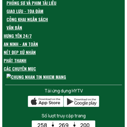
PHÓNG SỰ VÀ PHIM TÀI LIỆU
GIAO LƯU - TỌA ĐÀM
CÔNG KHAI NGÂN SÁCH
VĂN BẢN
HƯNG YÊN 24/7
AN NINH - AN TOÀN
NÉT ĐẸP XỨ NHÃN
PHÁT THANH
CÁC CHUYÊN MỤC
Tải ứng dụng HYTV
Số lượt truy cập trang
258
269
200