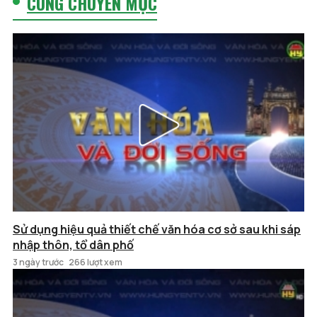
CÙNG CHUYÊN MỤC
Sử dụng hiệu quả thiết chế văn hóa cơ sở sau khi sáp
nhập thôn, tổ dân phố
3 ngày trước
266 lượt xem