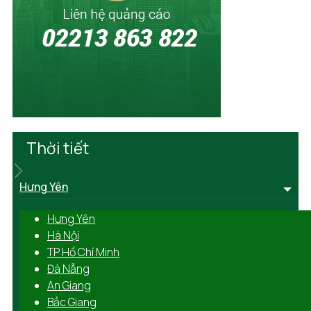
Thời tiết
Hưng Yên
Hưng Yên
Hà Nội
TP Hồ Chí Minh
Đà Nẵng
An Giang
Bắc Giang