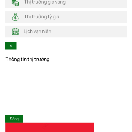
Thị trường giá vàng
Hải Phòng
Hà Nam
Thị trường tỷ giá
Hà Tĩnh
Hậu Giang
Lịch vạn niên
Hòa Bình
Khánh Hòa
×
Kiên Giang
Kon Tum
Thông tin thị trường
Lai Châu
Lâm Đồng
Lạng Sơn
Lào Cai
Long An
Nam Định
Nghệ An
Ninh Bình
Ninh Thuận
Đóng
Phú Thọ