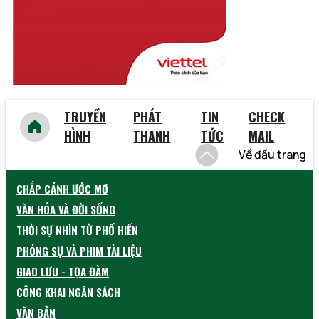
Yên Bái
TRUYỀN
PHÁT
TIN
CHECK
HÌNH
THANH
TỨC
MAIL
Về đầu trang
CHẮP CÁNH ƯỚC MƠ
VĂN HÓA VÀ ĐỜI SỐNG
THỜI SỰ NHÌN TỪ PHỐ HIẾN
PHÓNG SỰ VÀ PHIM TÀI LIỆU
GIAO LƯU - TỌA ĐÀM
CÔNG KHAI NGÂN SÁCH
VĂN BẢN