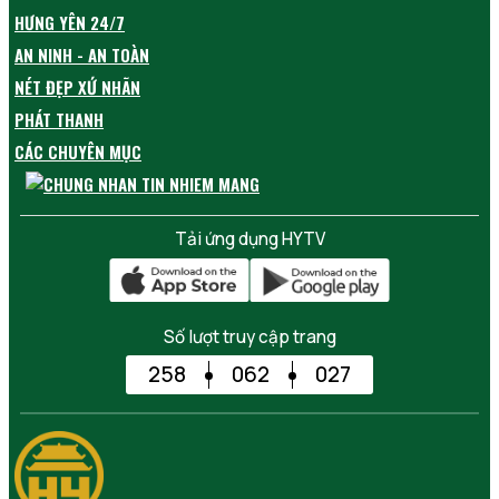
HƯNG YÊN 24/7
AN NINH - AN TOÀN
NÉT ĐẸP XỨ NHÃN
PHÁT THANH
CÁC CHUYÊN MỤC
Tải ứng dụng HYTV
Số lượt truy cập trang
258
062
027