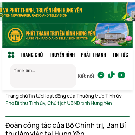
TRANG CHỦ
TRUYỀN HÌNH
PHÁT THANH
TIN TỨC
Kết nối:
Trang chủ
Tin tức
Hoạt động của Thường trực Tỉnh ủy
Phó Bí thư Tỉnh ủy, Chủ tịch UBND tỉnh Hưng Yên
Thứ 6,
07/08/2026 11:28
(GMT+7)
Đoàn công tác của Bộ Chính trị, Ban Bí
thư làm việc tại Hưng Yên