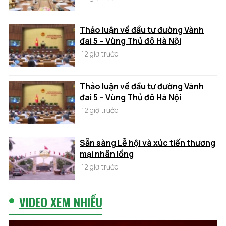
Thảo luận về đầu tư đường Vành
đai 5 – Vùng Thủ đô Hà Nội
12 giờ trước
Thảo luận về đầu tư đường Vành
đai 5 – Vùng Thủ đô Hà Nội
12 giờ trước
Sẵn sàng Lễ hội và xúc tiến thương
mại nhãn lồng
12 giờ trước
VIDEO XEM NHIỀU