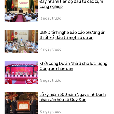
Đẩy nhanh tiến độ đầu tư các cụm
công nghiệp
3 ngày trước
UBND tỉnh nghe báo cáo phương án
thiết kế, đầu tư một số dự án
4 ngày trước
Khởi công Dự án Nhà ở cho lực lượng
Công an nhân dân
5 ngày trước
Lễ kỷ niệm 300 năm Ngày sinh Danh
nhân văn hóa Lê Quý Đôn
6 ngày trước