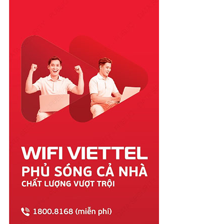
Phú Yên
Quảng Bình
Quảng Nam
Quảng Ngãi
Quảng Ninh
Quảng Trị
Sóc Trăng
Sơn La
Tây Ninh
Thái Bình
Thái Nguyên
Thanh Hóa
Thừa Thiên Huế
Tiền Giang
Trà Vinh
Tuyên Quang
Vĩnh Long
Vĩnh Phúc
Vũng Tàu