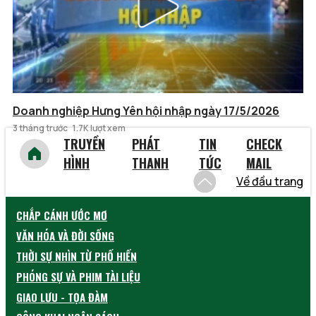
Doanh nghiệp Hưng Yên hội nhập ngày 17/5/2026
3 tháng trước
1.7K lượt xem
TRUYỀN
PHÁT
TIN
CHECK
HÌNH
THANH
TỨC
MAIL
Về đầu trang
CHẮP CÁNH ƯỚC MƠ
VĂN HÓA VÀ ĐỜI SỐNG
THỜI SỰ NHÌN TỪ PHỐ HIẾN
PHÓNG SỰ VÀ PHIM TÀI LIỆU
GIAO LƯU - TỌA ĐÀM