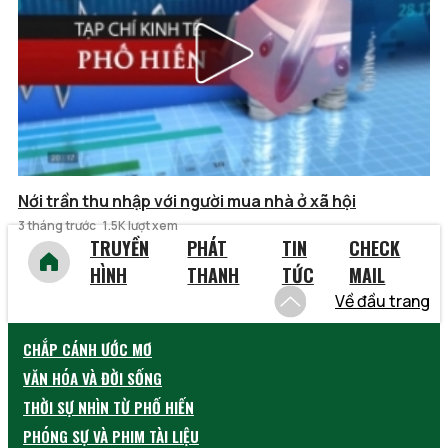
Nới trần thu nhập với người mua nhà ở xã hội
3 tháng trước
1.5K lượt xem
TRUYỀN
PHÁT
TIN
CHECK
HÌNH
THANH
TỨC
MAIL
Về đầu trang
CHẮP CÁNH ƯỚC MƠ
VĂN HÓA VÀ ĐỜI SỐNG
THỜI SỰ NHÌN TỪ PHỐ HIẾN
PHÓNG SỰ VÀ PHIM TÀI LIỆU