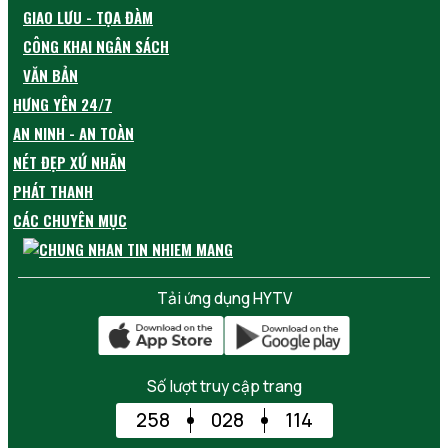
GIAO LƯU - TỌA ĐÀM
CÔNG KHAI NGÂN SÁCH
VĂN BẢN
HƯNG YÊN 24/7
AN NINH - AN TOÀN
NÉT ĐẸP XỨ NHÃN
PHÁT THANH
CÁC CHUYÊN MỤC
Tải ứng dụng HYTV
Số lượt truy cập trang
258
028
114