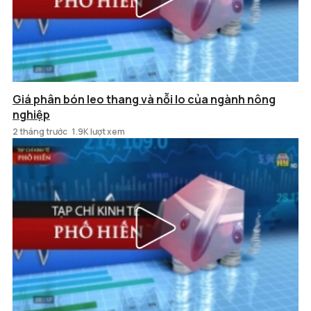
Giá phân bón leo thang và nỗi lo của ngành nông
nghiệp
2 tháng trước
1.9K lượt xem