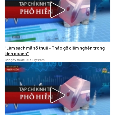
“Làm sạch mã số thuế - Tháo gỡ điểm nghẽn trong
kinh doanh”
12 ngày trước
813 lượt xem