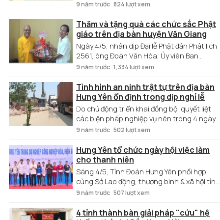
thương tích ở trẻ em. Tình trạng đó trở
9 năm trước
824 lượt xem
thành hồi chuông cảnh báo cần có những
giải pháp quyết liệt từ chính mỗi gia đình,
Thăm và tặng quà các chức sắc Phật
nhà trường và toàn xã hội để bảo vệ, phòng
giáo trên địa bàn huyện Văn Giang
chống tai nạn cho trẻ em .
Ngày 4/5, nhân dịp Đại lễ Phật đản Phật lịch
2561, ông Đoàn Văn Hòa, Ủy viên Ban
thường vụ Tỉnh ủy, Trưởng ban Dân vận Tỉnh
9 năm trước
1,334 lượt xem
ủy, Trưởng ban chỉ đạo công tác tôn giáo
tỉnh đã đến thăm, tặng quà các chức sắc
Tình hình an ninh trật tự trên địa bàn
Phật giáo trên địa bàn huyện Văn Giang.
Hưng Yên ổn định trong dịp nghỉ lễ
Do chủ động triển khai đồng bộ, quyết liệt
các biện pháp nghiệp vụ nên trong 4 ngày
nghỉ lễ, tình hình an ninh trật tự (ANTT) trê
9 năm trước
502 lượt xem
địa bàn toàn tỉnh Hưng Yên được đảm bảo,
không xảy ra vụ việc phức tạp.
Hưng Yên tổ chức ngày hội việc làm
cho thanh niên
Sáng 4/5, Tỉnh Đoàn Hưng Yên phối hợp
cùng Sở Lao động, thương binh & xã hội tỉnh
tổ chức ngày hội nghề nghiệp, việc làm
9 năm trước
507 lượt xem
“Thanh niên Hưng Yên trong sự nghiệp
công nghiệp hóa, hiện đại hóa đất nước” tại
4 tỉnh thành bàn giải pháp "cứu" hệ