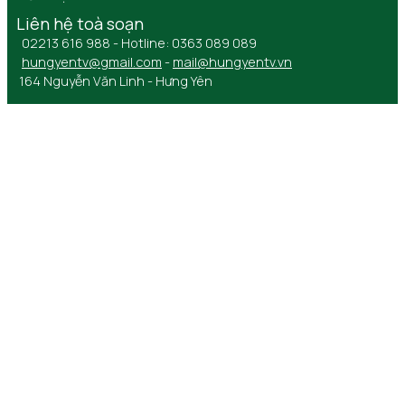
Liên hệ toà soạn
02213 616 988 - Hotline: 0363 089 089
hungyentv@gmail.com
-
mail@hungyentv.vn
164 Nguyễn Văn Linh - Hưng Yên