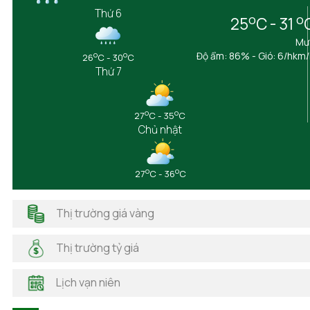
Bình Phước
Thứ 6
o
o
25
C - 31
Bình Thuận
Cà Mau
Mư
Cần Thơ
o
o
Độ ẩm: 86% - Gió: 6/hkm
26
C - 30
C
Thứ 7
Cao Bằng
Đắk Lắk
Đắk Nông
o
o
27
C - 35
C
Điện Biên
Chủ nhật
Đồng Nai
Đồng Tháp
Gia Lai
o
o
27
C - 36
C
Hà Giang
Hải Dương
Thị trường giá vàng
Hải Phòng
Hà Nam
Thị trường tỷ giá
Hà Tĩnh
Hậu Giang
Lịch vạn niên
Hòa Bình
Khánh Hòa