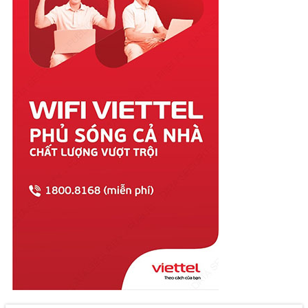
Sóc Trăng
Sơn La
Tây Ninh
Thái Bình
Thái Nguyên
Thanh Hóa
Thừa Thiên Huế
Tiền Giang
Trà Vinh
Tuyên Quang
Vĩnh Long
Vĩnh Phúc
Vũng Tàu
Yên Bái