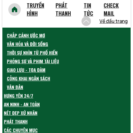
TRUYỀN
PHÁT
TIN
CHECK
HÌNH
THANH
TỨC
MAIL
Về đầu trang
CHẮP CÁNH ƯỚC MƠ
VĂN HÓA VÀ ĐỜI SỐNG
THỜI SỰ NHÌN TỪ PHỐ HIẾN
PHÓNG SỰ VÀ PHIM TÀI LIỆU
GIAO LƯU - TỌA ĐÀM
CÔNG KHAI NGÂN SÁCH
VĂN BẢN
HƯNG YÊN 24/7
AN NINH - AN TOÀN
NÉT ĐẸP XỨ NHÃN
PHÁT THANH
CÁC CHUYÊN MỤC