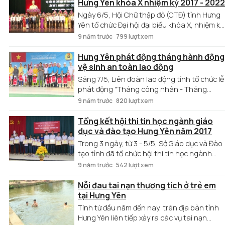
quản lý an toàn thực phẩm trên địa bàn,
Hưng Yên khóa X nhiệm kỳ 2017 - 2022
trong đó có tỉnh Hưng Yên.
Ngày 6/5, Hội Chữ thập đỏ (CTĐ) tỉnh Hưng
Yên tổ chức Đại hội đại biểu khóa X, nhiệm kỳ
2017 - 2022.
9 năm trước
799 lượt xem
Hưng Yên phát động tháng hành động
vệ sinh an toàn lao động
Sáng 7/5, Liên đoàn lao động tỉnh tổ chức lễ
phát động "Tháng công nhân - Tháng
hành động về an toàn vệ sinh lao động lần
9 năm trước
820 lượt xem
thứ nhất" và giải chạy "Tiếp sức đoàn viên
công đoàn" năm 2017.
Tổng kết hội thi tin học ngành giáo
dục và đào tạo Hưng Yên năm 2017
Trong 3 ngày, từ 3 - 5/5, Sở Giáo dục và Đào
tạo tỉnh đã tổ chức hội thi tin học ngành
giáo dục và đào tạo Hưng Yên năm 2017.
9 năm trước
542 lượt xem
Nỗi đau tai nạn thương tích ở trẻ em
tại Hưng Yên
Tính từ đầu năm đến nay, trên địa bàn tỉnh
Hưng Yên liên tiếp xảy ra các vụ tai nạn