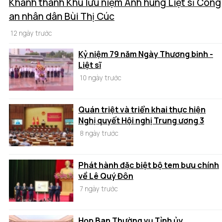
Khánh thành Khu lưu niệm Anh hùng Liệt sĩ Công
an nhân dân Bùi Thị Cúc
12 ngày trước
Kỷ niệm 79 năm Ngày Thương binh -
Liệt sĩ
10 ngày trước
Quán triệt và triển khai thực hiện
Nghị quyết Hội nghị Trung ương 3
8 ngày trước
Phát hành đặc biệt bộ tem bưu chính
về Lê Quý Đôn
7 ngày trước
Họp Ban Thường vụ Tỉnh ủy