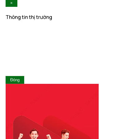
×
Kiên Giang
Kon Tum
Thông tin thị trường
Lai Châu
Lâm Đồng
Lạng Sơn
Lào Cai
Long An
Nam Định
Nghệ An
Ninh Bình
Ninh Thuận
Đóng
Phú Thọ
Phú Yên
Quảng Bình
Quảng Nam
Quảng Ngãi
Quảng Ninh
Quảng Trị