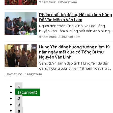
01/5/2017).
9 năm trước
685 lượt xem
Phẩm chất bộ đội cụ Hồ của Anh hùng
Đỗ Văn Mến ở Văn Lâm
Người dân thôn Bình Minh, xã Lạc Hồng,
huyện Văn Lâm ai cũng biết đến Anh hùng
lực lượng vũ trang nhân dân, Đại tá Đỗ Văn
9 năm trước
2,392 lượt xem
Mến, người lính dũng cảm kiên trung trên
chiến trường, tiên phong, tích cực trong
Hưng Yên dâng hương tưởng niệm 19
thời bình.
năm ngày mất của cố Tổng Bí thư
Nguyễn Văn Linh
Sáng 27/4, lãnh đạo tỉnh Hưng Yên đã đến
dâng hương tưởng niệm 19 năm ngày mất
của cố Tổng Bí thư Nguyễn Văn Linh
9 năm trước
514 lượt xem
(27/4/1998 – 27/4/2017) tại Nhà tưởng niệm
cố Tổng Bí thư ở xã Giai Phạm, huyện Yên Mỹ.
«
1
(current)
2
3
4