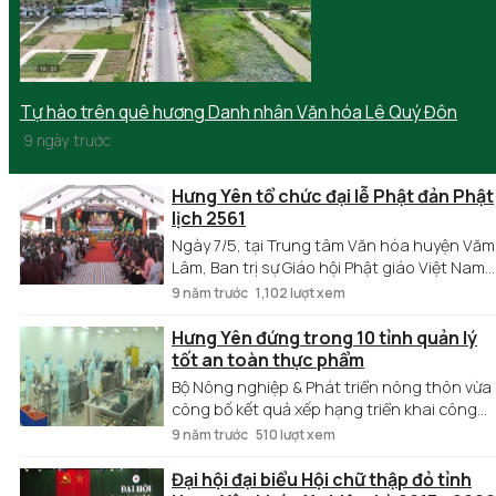
Tự hào trên quê hương Danh nhân Văn hóa Lê Quý Đôn
9 ngày trước
Hưng Yên tổ chức đại lễ Phật đản Phật
lịch 2561
Ngày 7/5, tại Trung tâm Văn hóa huyện Văm
Lâm, Ban trị sự Giáo hội Phật giáo Việt Nam
tỉnh Hưng Yên đã tổ chức Đại lễ Phật đản
9 năm trước
1,102 lượt xem
Phật lịch 2561, Dương lịch 2017.
Hưng Yên đứng trong 10 tỉnh quản lý
tốt an toàn thực phẩm
Bộ Nông nghiệp & Phát triển nông thôn vừa
công bố kết quả xếp hạng triển khai công
tác quản lý an toàn thực phẩm nông lâm
9 năm trước
510 lượt xem
thủy sản năm 2016. Trong đợt xếp hạng lần
này, 10 địa phương được xếp loại “tốt” về
Đại hội đại biểu Hội chữ thập đỏ tỉnh