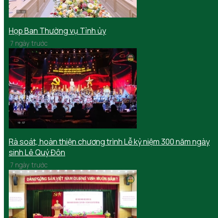
Họp Ban Thường vụ Tỉnh ủy
7 ngày trước
Rà soát, hoàn thiện chương trình Lễ kỷ niệm 300 năm ngày
sinh Lê Quý Đôn
7 ngày trước