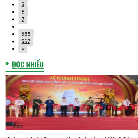
5
6
7
...
566
567
»
ĐỌC NHIỀU