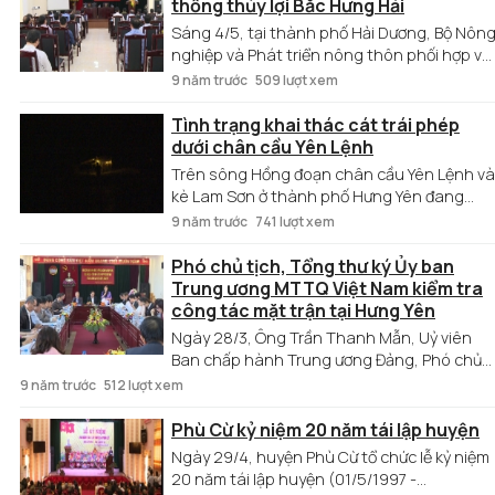
Nhà văn hóa trung tâm huyện Mỹ Hào.
thống thủy lợi Bắc Hưng Hải
Sáng 4/5, tại thành phố Hải Dương, Bộ Nôn
nghiệp và Phát triển nông thôn phối hợp với
4 tỉnh, thành phố là: Hà Nội, Hưng Yên, Hải
9 năm trước
509 lượt xem
Dương, Bắc Ninh tổ chức hội nghị bàn giải
pháp xử lý vi phạm, phạm vi bảo vệ công
Tình trạng khai thác cát trái phép
trình thủy lợi hệ thống Bắc Hưng Hải.
dưới chân cầu Yên Lệnh
Trên sông Hồng đoạn chân cầu Yên Lệnh và
kè Lam Sơn ở thành phố Hưng Yên đang
diễn ra tình trạng khai thác cát trái phép
9 năm trước
741 lượt xem
của nhiều tàu tải trọng lớn.
Phó chủ tịch, Tổng thư ký Ủy ban
Trung ương MTTQ Việt Nam kiểm tra
công tác mặt trận tại Hưng Yên
Ngày 28/3, Ông Trần Thanh Mẫn, Uỷ viên
Ban chấp hành Trung ương Đảng, Phó chủ
tịch, Tổng thư ký Uỷ ban Trung ương MTTQ
9 năm trước
512 lượt xem
Việt Nam đã kiểm tra công tác mặt trận tại
Hưng Yên.
Phù Cừ kỷ niệm 20 năm tái lập huyện
Ngày 29/4, huyện Phù Cừ tổ chức lễ kỷ niệm
20 năm tái lập huyện (01/5/1997 -