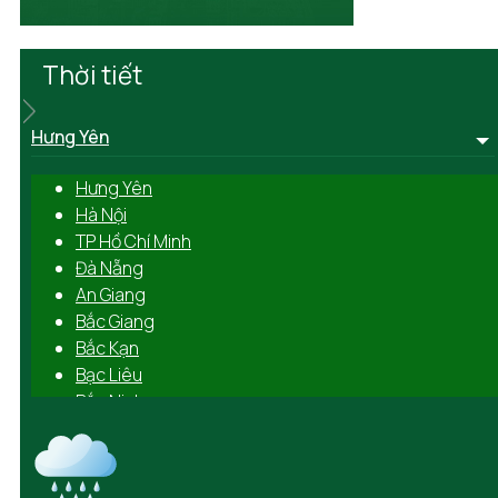
Thời tiết
Hưng Yên
Hưng Yên
Hà Nội
TP Hồ Chí Minh
Đà Nẵng
An Giang
Bắc Giang
Bắc Kạn
Bạc Liêu
Bắc Ninh
Bến Tre
Bình Định
Bình Dương