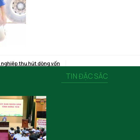
 nghiệp thu hút dòng vốn
TIN ĐẶC SĂC