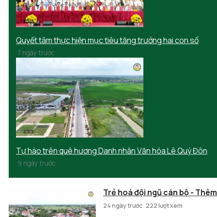
Quyết tâm thực hiện mục tiêu tăng trưởng hai con số
7 ngày trước
Tự hào trên quê hương Danh nhân Văn hóa Lê Quý Đôn
9 ngày trước
Trẻ hoá đội ngũ cán bộ - Thêm
24 ngày trước
222 lượt xem