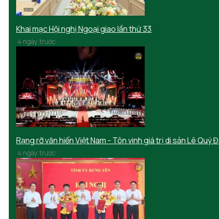
Khai mạc Hội nghị Ngoại giao lần thứ 33
4 ngày trước
Rạng rỡ văn hiến Việt Nam - Tôn vinh giá trị di sản Lê Quý 
4 ngày trước