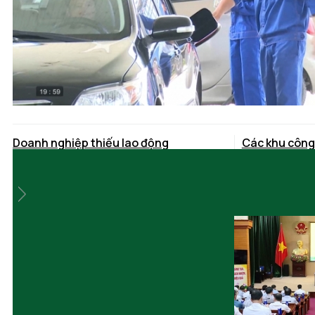
Doanh nghiệp thiếu lao động
Các khu công
chất lượng
24 ngày trước
24 ngày trước
Thu hút đầu tư vào các cụm công
nghiệp
24 ngày trước