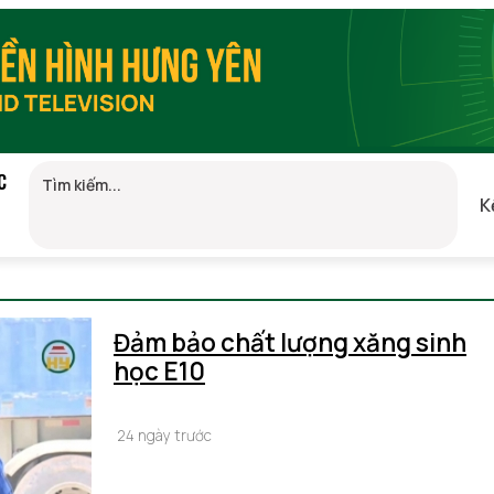
C
K
)
Đảm bảo chất lượng xăng sinh
học E10
24 ngày trước