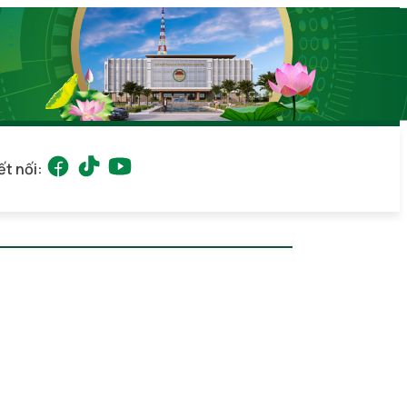
ết nối: