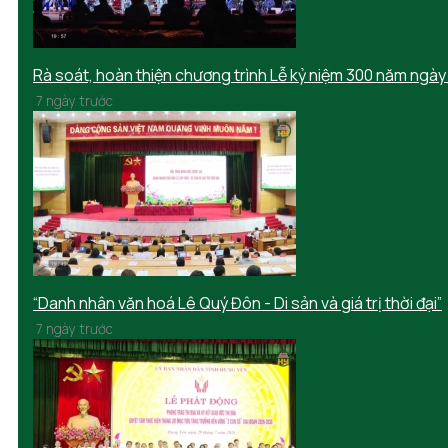
Rà soát, hoàn thiện chương trình Lễ kỷ niệm 300 năm ngày
7 ngày trước
“Danh nhân văn hoá Lê Quý Đôn - Di sản và giá trị thời đại”
7 ngày trước