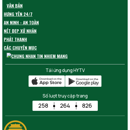
VĂN BẢN
HƯNG YÊN 24/7
AN NINH - AN TOÀN
NÉT ĐẸP XỨ NHÃN
PHÁT THANH
CÁC CHUYÊN MỤC
Tải ứng dụng HYTV
Số lượt truy cập trang
258
264
826