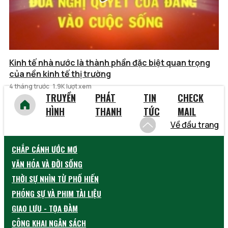
Kinh tế nhà nước là thành phần đặc biệt quan trọng
của nền kinh tế thị trường
4 tháng trước
1.9K lượt xem
TRUYỀN
PHÁT
TIN
CHECK
HÌNH
THANH
TỨC
MAIL
Về đầu trang
CHẮP CÁNH ƯỚC MƠ
VĂN HÓA VÀ ĐỜI SỐNG
THỜI SỰ NHÌN TỪ PHỐ HIẾN
PHÓNG SỰ VÀ PHIM TÀI LIỆU
GIAO LƯU - TỌA ĐÀM
CÔNG KHAI NGÂN SÁCH