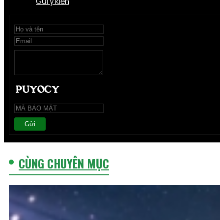
Gửi ý kiến
Gửi
CÙNG CHUYÊN MỤC