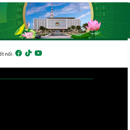
ết nối: