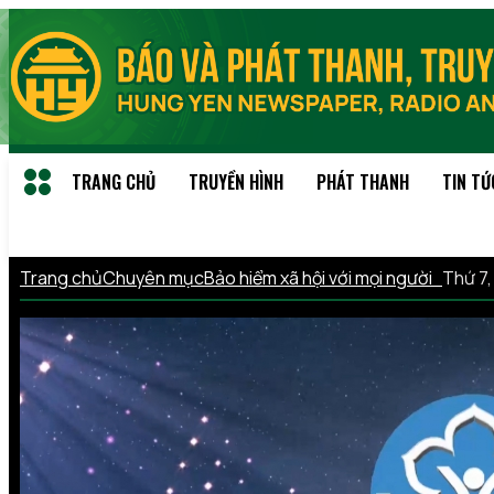
TRANG CHỦ
TRUYỀN HÌNH
PHÁT THANH
TIN TỨ
Trang chủ
Chuyên mục
Bảo hiểm xã hội với mọi người
Thứ 7