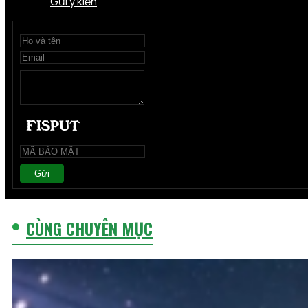
Gửi ý kiến
Gửi
CÙNG CHUYÊN MỤC