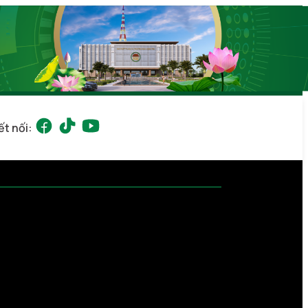
ết nối: