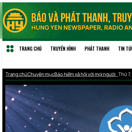
TRANG CHỦ
TRUYỀN HÌNH
PHÁT THANH
TIN TỨ
Trang chủ
Chuyên mục
Bảo hiểm xã hội với mọi người
Thứ 7