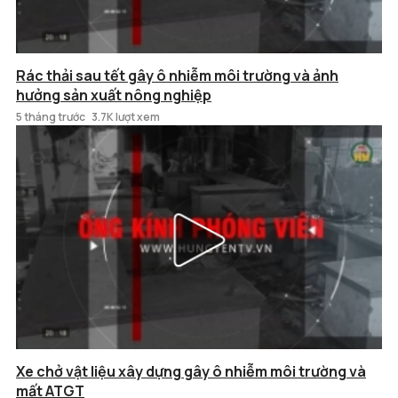
Rác thải sau tết gây ô nhiễm môi trường và ảnh
hưởng sản xuất nông nghiệp
5 tháng trước
3.7K lượt xem
Xe chở vật liệu xây dựng gây ô nhiễm môi trường và
mất ATGT