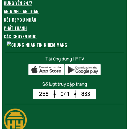
HƯNG YÊN 24/7
AN NINH - AN TOÀN
NÉT ĐẸP XỨ NHÃN
PHÁT THANH
CÁC CHUYÊN MỤC
Tải ứng dụng HYTV
Số lượt truy cập trang
258
041
833