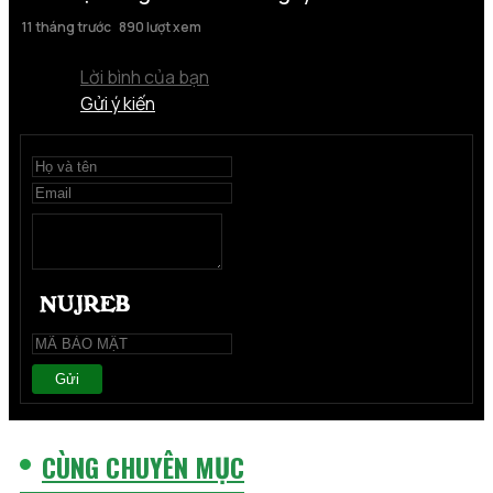
11 tháng trước
890 lượt xem
Lời bình của bạn
Gửi ý kiến
Gửi
CÙNG CHUYÊN MỤC