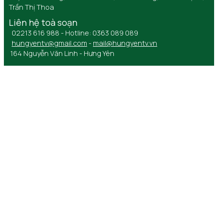
Trần Thị Thoa
Liên hệ toà soạn
02213 616 988 - Hotline: 0363 089 089
hungyentv@gmail.com
-
mail@hungyentv.vn
164 Nguyễn Văn Linh - Hưng Yên