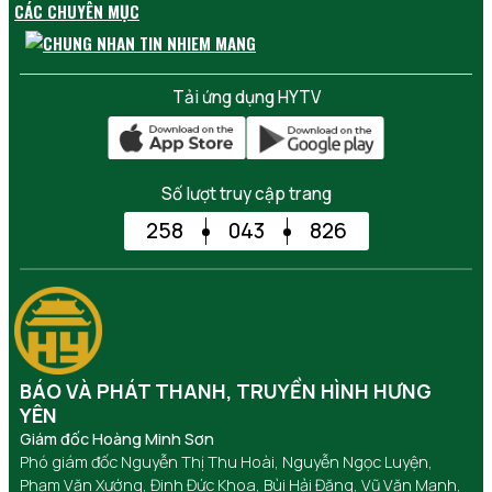
CÁC CHUYÊN MỤC
Tải ứng dụng HYTV
Số lượt truy cập trang
258
043
826
BÁO VÀ PHÁT THANH, TRUYỀN HÌNH HƯNG
YÊN
Giám đốc Hoàng Minh Sơn
Phó giám đốc Nguyễn Thị Thu Hoài, Nguyễn Ngọc Luyện,
Phạm Văn Xướng, Đinh Đức Khoa, Bùi Hải Đăng, Vũ Văn Mạnh,