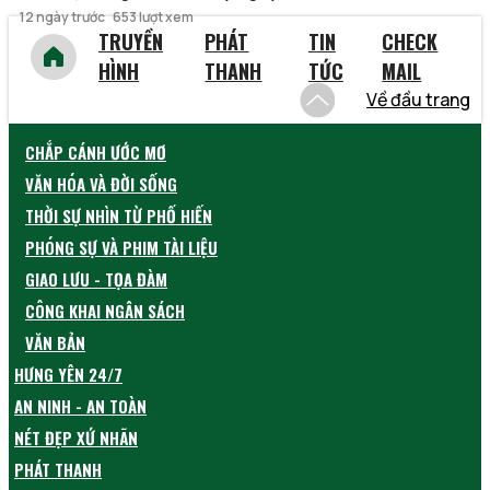
12 ngày trước
653 lượt xem
TRUYỀN
PHÁT
TIN
CHECK
HÌNH
THANH
TỨC
MAIL
Về đầu trang
CHẮP CÁNH ƯỚC MƠ
VĂN HÓA VÀ ĐỜI SỐNG
THỜI SỰ NHÌN TỪ PHỐ HIẾN
PHÓNG SỰ VÀ PHIM TÀI LIỆU
GIAO LƯU - TỌA ĐÀM
CÔNG KHAI NGÂN SÁCH
VĂN BẢN
HƯNG YÊN 24/7
AN NINH - AN TOÀN
NÉT ĐẸP XỨ NHÃN
PHÁT THANH