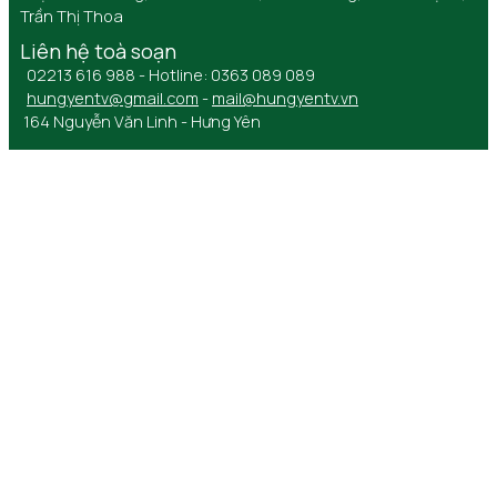
Trần Thị Thoa
Liên hệ toà soạn
02213 616 988 - Hotline: 0363 089 089
hungyentv@gmail.com
-
mail@hungyentv.vn
164 Nguyễn Văn Linh - Hưng Yên