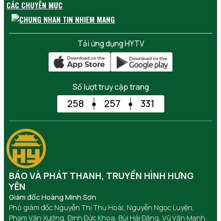
CÁC CHUYÊN MỤC
Tải ứng dụng HYTV
Số lượt truy cập trang
258
257
331
BÁO VÀ PHÁT THANH, TRUYỀN HÌNH HƯNG
YÊN
Giám đốc Hoàng Minh Sơn
Phó giám đốc Nguyễn Thị Thu Hoài, Nguyễn Ngọc Luyện,
Phạm Văn Xướng, Đinh Đức Khoa, Bùi Hải Đăng, Vũ Văn Mạnh,