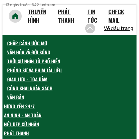
13 ngày trước
642 lượt xem
TRUYỀN
PHÁT
TIN
CHECK
HÌNH
THANH
TỨC
MAIL
Về đầu trang
CHẮP CÁNH ƯỚC MƠ
VĂN HÓA VÀ ĐỜI SỐNG
THỜI SỰ NHÌN TỪ PHỐ HIẾN
PHÓNG SỰ VÀ PHIM TÀI LIỆU
GIAO LƯU - TỌA ĐÀM
CÔNG KHAI NGÂN SÁCH
VĂN BẢN
HƯNG YÊN 24/7
AN NINH - AN TOÀN
NÉT ĐẸP XỨ NHÃN
PHÁT THANH