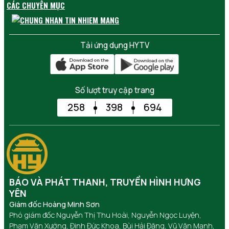
CÁC CHUYÊN MỤC
Tải ứng dụng HYTV
Số lượt truy cập trang
258
398
694
BÁO VÀ PHÁT THANH, TRUYỀN HÌNH HƯNG
YÊN
Giám đốc Hoàng Minh Sơn
Phó giám đốc Nguyễn Thị Thu Hoài, Nguyễn Ngọc Luyện,
Phạm Văn Xướng, Đinh Đức Khoa, Bùi Hải Đăng, Vũ Văn Mạnh,