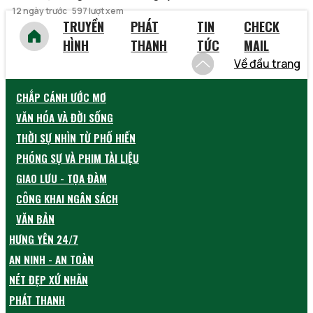
12 ngày trước
597 lượt xem
TRUYỀN
PHÁT
TIN
CHECK
HÌNH
THANH
TỨC
MAIL
Về đầu trang
CHẮP CÁNH ƯỚC MƠ
VĂN HÓA VÀ ĐỜI SỐNG
THỜI SỰ NHÌN TỪ PHỐ HIẾN
PHÓNG SỰ VÀ PHIM TÀI LIỆU
GIAO LƯU - TỌA ĐÀM
CÔNG KHAI NGÂN SÁCH
VĂN BẢN
HƯNG YÊN 24/7
AN NINH - AN TOÀN
NÉT ĐẸP XỨ NHÃN
PHÁT THANH