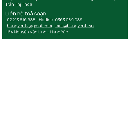
Trần Thị Thoa
Liên hệ toà soạn
02213 616 988 - Hotline: 0363 089 089
hungyentv@gmail.com
-
mail@hungyentv.vn
164 Nguyễn Văn Linh - Hưng Yên