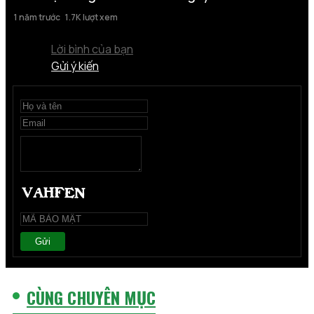
1 năm trước
1.7K lượt xem
Lời bình của bạn
Gửi ý kiến
Gửi
CÙNG CHUYÊN MỤC